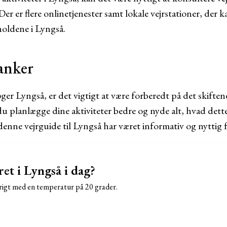
r er flere onlinetjenester samt lokale vejrstationer, der k
oldene i Lyngså.
anker
r Lyngså, er det vigtigt at være forberedt på det skiftend
du planlægge dine aktiviteter bedre og nyde alt, hvad dett
 denne vejrguide til Lyngså har været informativ og nyttig f
et i Lyngså i dag?
olrigt med en temperatur på 20 grader.