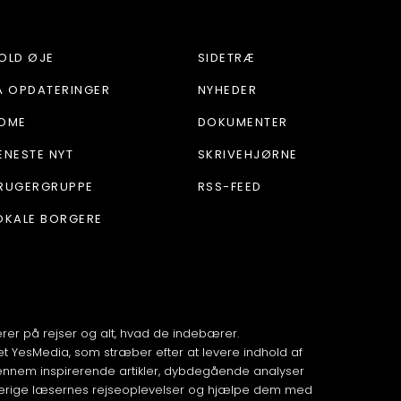
OLD ØJE
SIDETRÆ
Å OPDATERINGER
NYHEDER
OME
DOKUMENTER
ENESTE NYT
SKRIVEHJØRNE
RUGERGRUPPE
RSS-FEED
OKALE BORGERE
serer på rejser og alt, hvad de indebærer.
 YesMedia, som stræber efter at levere indhold af
. Gennem inspirerende artikler, dybdegående analyser
t berige læsernes rejseoplevelser og hjælpe dem med