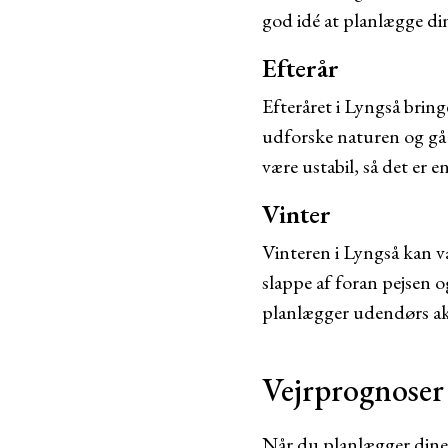
god idé at planlægge din
Efterår
Efteråret i Lyngså bring
udforske naturen og gå
være ustabil, så det er e
Vinter
Vinteren i Lyngså kan v
slappe af foran pejsen o
planlægger udendørs akt
Vejrprognoser 
Når du planlægger dine a