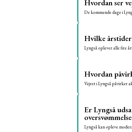
Hvordan ser ve
De kommende dage i Lyngs
Hvilke årstider
Lyngså oplever alle fire å
Hvordan påvirk
Vejret i Lyngså påvirker 
Er Lyngså udsa
oversvømmelse
Lyngså kan opleve moderat