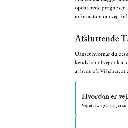
opdaterede prognoser. De
information om vejrforh
Afsluttende T
Uanset hvornår du besøge
kendskab til vejret kan 
at byde på. Vi håber, at
Hvordan er vejr
Vejret i Lyngså i dag er s