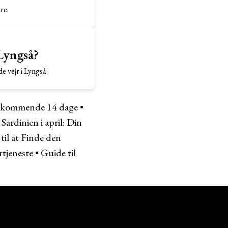
re.
Lyngså?
 vejr i Lyngså.
de kommende 14 dage
•
 Sardinien i april: Din
til at Finde den
rtjeneste
•
Guide til