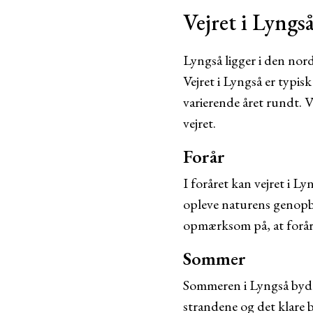
Vejret i Lyngs
Lyngså ligger i den nor
Vejret i Lyngså er typis
varierende året rundt. V
vejret.
Forår
I foråret kan vejret i L
opleve naturens genopbl
opmærksom på, at foråre
Sommer
Sommeren i Lyngså byder 
strandene og det klare b