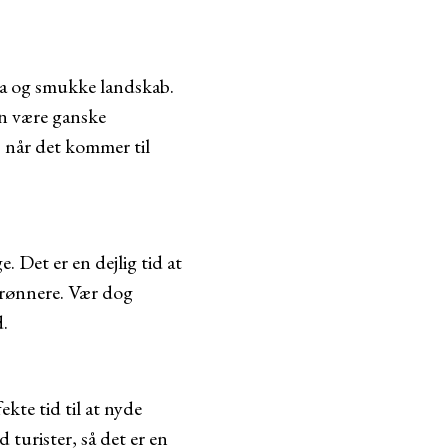
ma og smukke landskab.
kan være ganske
å, når det kommer til
 Det er en dejlig tid at
grønnere. Vær dog
.
kte tid til at nyde
turister, så det er en