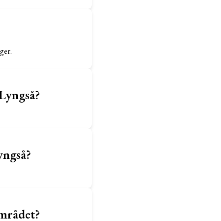
ger.
 Lyngså?
yngså?
området?