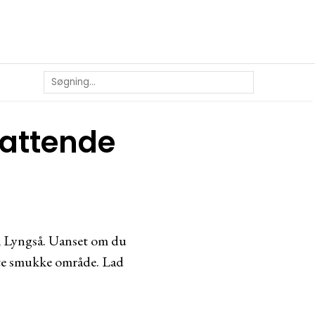
fattende
 i Lyngså. Uanset om du
dette smukke område. Lad