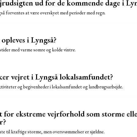
jrudsigten ud for de kommende dage i Ly
å forventes at være overskyet med perioder med regn.
 opleves i Lyngså?
rstider med varme somre og kolde vintre.
er vejret i Lyngså lokalsamfundet?
aktiviteter og begivenheder i lokalsamfundet og landbrugsarbejde.
t for ekstreme vejrforhold som storme ell
r?
e til kraftige storme, men oversvømmelser er sjældne.