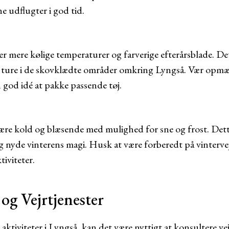
e udflugter i god tid.
er mere kølige temperaturer og farverige efterårsblade. De
 ture i de skovklædte områder omkring Lyngså. Vær opmær
n god idé at pakke passende tøj.
ære kold og blæsende med mulighed for sne og frost. Dette
g nyde vinterens magi. Husk at være forberedt på vintervej
iviteter.
og Vejrtjenester
ktiviteter i Lyngså, kan det være nyttigt at konsultere vejr