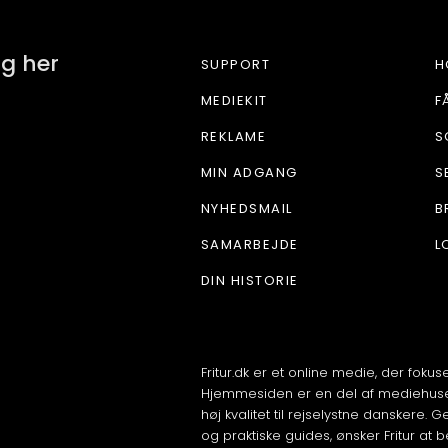
ig her
SUPPORT
H
MEDIEKIT
F
REKLAME
S
MIN ADGANG
S
NYHEDSMAIL
B
SAMARBEJDE
L
DIN HISTORIE
Fritur.dk er et online medie, der foku
Hjemmesiden er en del af mediehuset
høj kvalitet til rejselystne danskere
og praktiske guides, ønsker Fritur a