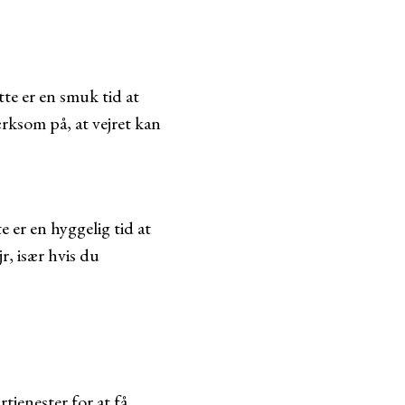
tte er en smuk tid at
ksom på, at vejret kan
 er en hyggelig tid at
r, især hvis du
tjenester for at få