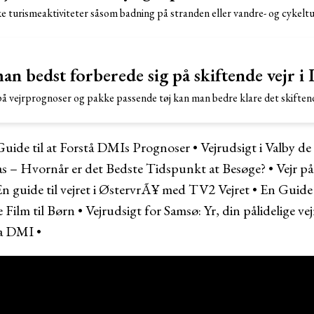
e turismeaktiviteter såsom badning på stranden eller vandre- og cykeltu
n bedst forberede sig på skiftende vejr i 
vejrprognoser og pakke passende tøj kan man bedre klare det skiftende
Guide til at Forstå DMIs Prognoser
•
Vejrudsigt i Valby 
aras – Hvornår er det Bedste Tidspunkt at Besøge?
•
Vejr på
n guide til vejret i ØstervrÃ¥ med TV2 Vejret
•
En Guide 
 Film til Børn
•
Vejrudsigt for Samsø: Yr, din pålidelige vej
ra DMI
•
FRITUR