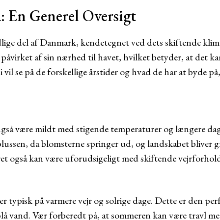
å: En Generel Oversigt
dlige del af Danmark, kendetegnet ved dets skiftende kli
k påvirket af sin nærhed til havet, hvilket betyder, at det 
i vil se på de forskellige årstider og hvad de har at byde p
yngså være mildt med stigende temperaturer og længere dage.
ussen, da blomsterne springer ud, og landskabet bliver 
t også kan være uforudsigeligt med skiftende vejrforhold
typisk på varmere vejr og solrige dage. Dette er den perfe
lå vand. Vær forberedt på, at sommeren kan være travl med 