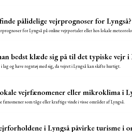
inde pålidelige vejrprognoser for Lyngså?
jrprognoser for Lyngså på online vejrportaler eller hos lokale meteorolo
 bedst klæde sig på til det typiske vejr i
i lag og have regntøj med sig, da vejret i Lyngså kan skifte hurtigt.
 lokale vejrfænomener eller mikroklima i L
fænomener som tåge eller kraftige vinde i visse områder af Lyngså.
jrforholdene i Lyngså påvirke turisme i 