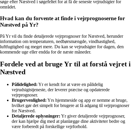
søge efter Næstved i søgefeltet for at få de seneste vejrudsigter for
området.
Hvad kan du forvente at finde i vejrprognoserne for
Næstved på Yr?
På Yr vil du finde detaljerede vejrprognoser for Næstved, herunder
information om temperaturen, nedbørsmængde, vindhastighed,
luftfugtighed og meget mere. Du kan se vejrudsigter for dagen, den
kommende uge eller endda for de næste måneder.
Fordele ved at bruge Yr til at forstå vejret i
Næstved
Pålidelighed:
Yr er kendt for at være en pålidelig
vejrudsigtstjeneste, der leverer præcise og opdaterede
vejrprognoser.
Brugervenlighed:
Yrs hjemmeside og app er nemme at bruge,
hvilket gør det simpelt for brugere at få adgang til vejrprognoser
for Næstved.
Detaljerede oplysninger:
Yr giver detaljerede vejrprognoser,
der kan hjælpe dig med at planlægge dine aktiviteter bedre og
være forberedt på forskellige vejrforhold.