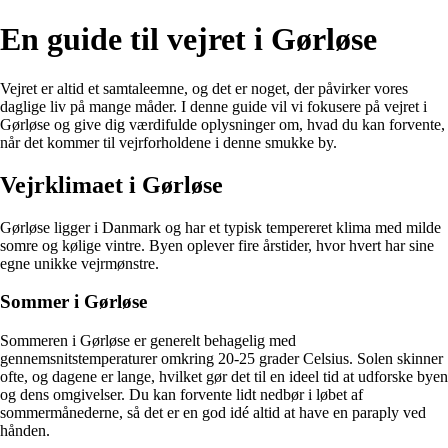
En guide til vejret i Gørløse
Vejret er altid et samtaleemne, og det er noget, der påvirker vores
daglige liv på mange måder. I denne guide vil vi fokusere på vejret i
Gørløse og give dig værdifulde oplysninger om, hvad du kan forvente,
når det kommer til vejrforholdene i denne smukke by.
Vejrklimaet i Gørløse
Gørløse ligger i Danmark og har et typisk tempereret klima med milde
somre og kølige vintre. Byen oplever fire årstider, hvor hvert har sine
egne unikke vejrmønstre.
Sommer i Gørløse
Sommeren i Gørløse er generelt behagelig med
gennemsnitstemperaturer omkring 20-25 grader Celsius. Solen skinner
ofte, og dagene er lange, hvilket gør det til en ideel tid at udforske byen
og dens omgivelser. Du kan forvente lidt nedbør i løbet af
sommermånederne, så det er en god idé altid at have en paraply ved
hånden.