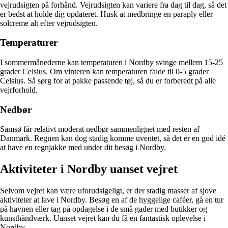
vejrudsigten på forhånd. Vejrudsigten kan variere fra dag til dag, så det
er bedst at holde dig opdateret. Husk at medbringe en paraply eller
solcreme alt efter vejrudsigten.
Temperaturer
I sommermånederne kan temperaturen i Nordby svinge mellem 15-25
grader Celsius. Om vinteren kan temperaturen falde til 0-5 grader
Celsius. Så sørg for at pakke passende tøj, så du er forberedt på alle
vejrforhold.
Nedbør
Samsø får relativt moderat nedbør sammenlignet med resten af
Danmark. Regnen kan dog stadig komme uventet, så det er en god idé
at have en regnjakke med under dit besøg i Nordby.
Aktiviteter i Nordby uanset vejret
Selvom vejret kan være uforudsigeligt, er der stadig masser af sjove
aktiviteter at lave i Nordby. Besøg en af de hyggelige caféer, gå en tur
på havnen eller tag på opdagelse i de små gader med butikker og
kunsthåndværk. Uanset vejret kan du få en fantastisk oplevelse i
Nordby.