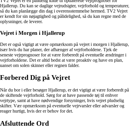
TV2 Vejret er en pålidelig kilde til opdaterede vejrprognoser for
Hjallerup. Du kan se daglige vejrudsigter, vejrforhold og temperaturer,
så du kan planlægge din dag i overensstemmelse hermed. TV2 Vejret
er kendt for sin nøjagtighed og pålidelighed, så du kan regne med de
oplysninger, de leverer.
Vejret i Morgen i Hjallerup
Det er også vigtigt at være opmærksom på vejret i morgen i Hjallerup,
især hvis du har planer, der afhænger af vejrforholdene. Tjek de
seneste vejrprognoser for at være forberedt på eventuelle ændringer i
vejrforholdene. Det er altid bedst at være proaktiv og have en plan,
uanset om solen skinner eller regnen falder.
Forbered Dig på Vejret
Når du bor i eller besøger Hjallerup, er det vigtigt at være forberedt på
de skiftende vejrforhold. Sørg for at have passende tøj til enhver
vejrtype, samt at have nødvendige forsyninger, hvis vejret pludselig
skifter. Vær opmærksom på eventuelle vejrvarsler eller advarsler og
reager hurtigt, hvis der er behov for det.
Afsluttende Ord