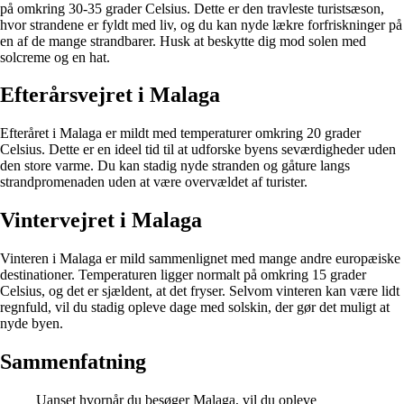
på omkring 30-35 grader Celsius. Dette er den travleste turistsæson,
hvor strandene er fyldt med liv, og du kan nyde lækre forfriskninger på
en af de mange strandbarer. Husk at beskytte dig mod solen med
solcreme og en hat.
Efterårsvejret i Malaga
Efteråret i Malaga er mildt med temperaturer omkring 20 grader
Celsius. Dette er en ideel tid til at udforske byens seværdigheder uden
den store varme. Du kan stadig nyde stranden og gåture langs
strandpromenaden uden at være overvældet af turister.
Vintervejret i Malaga
Vinteren i Malaga er mild sammenlignet med mange andre europæiske
destinationer. Temperaturen ligger normalt på omkring 15 grader
Celsius, og det er sjældent, at det fryser. Selvom vinteren kan være lidt
regnfuld, vil du stadig opleve dage med solskin, der gør det muligt at
nyde byen.
Sammenfatning
Uanset hvornår du besøger Malaga, vil du opleve