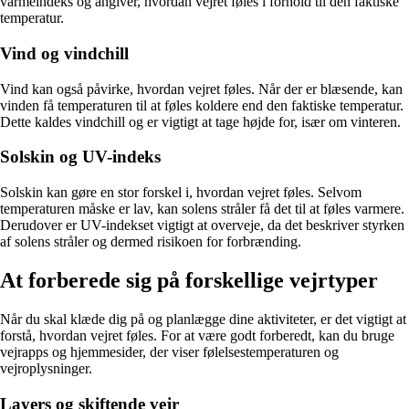
varmeindeks og angiver, hvordan vejret føles i forhold til den faktiske
temperatur.
Vind og vindchill
Vind kan også påvirke, hvordan vejret føles. Når der er blæsende, kan
vinden få temperaturen til at føles koldere end den faktiske temperatur.
Dette kaldes vindchill og er vigtigt at tage højde for, især om vinteren.
Solskin og UV-indeks
Solskin kan gøre en stor forskel i, hvordan vejret føles. Selvom
temperaturen måske er lav, kan solens stråler få det til at føles varmere.
Derudover er UV-indekset vigtigt at overveje, da det beskriver styrken
af solens stråler og dermed risikoen for forbrænding.
At forberede sig på forskellige vejrtyper
Når du skal klæde dig på og planlægge dine aktiviteter, er det vigtigt at
forstå, hvordan vejret føles. For at være godt forberedt, kan du bruge
vejrapps og hjemmesider, der viser følelsestemperaturen og
vejroplysninger.
Layers og skiftende vejr