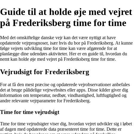
Guide til at holde øje med vejret
på Frederiksberg time for time
Med det omskiftelige danske vejr kan det være nyttigt at have
opdaterede vejrprognoser, især hvis du bor på Frederiksberg. At kunne
følge vejrets udvikling time for time kan være afgørende for at
planlægge dine udendørs aktiviteter. Her er en guide til, hvordan du
nemt kan holde øje med vejret på Frederiksberg time for time.
Vejrudsigt for Frederiksberg
For at få den mest præcise og opdaterede vejrobservationer anbefales
det at bruge pålidelige vejrwebsites eller apps. Disse kilder giver dig
information om temperatur, nedbør, vindhastighed, luftfugtighed og
andre relevante vejrparametre for Frederiksberg.
Time for time vejrudsigt
Time for time vejrudsigter viser dig, hvordan vejret udvikler sig i løbet
af dagen med opdaterede data præsenteret time for time. Dette er