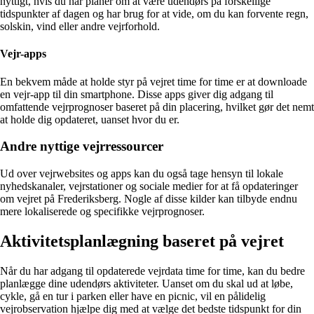
nyttigt, hvis du har planer om at være udendørs på forskellige
tidspunkter af dagen og har brug for at vide, om du kan forvente regn,
solskin, vind eller andre vejrforhold.
Vejr-apps
En bekvem måde at holde styr på vejret time for time er at downloade
en vejr-app til din smartphone. Disse apps giver dig adgang til
omfattende vejrprognoser baseret på din placering, hvilket gør det nemt
at holde dig opdateret, uanset hvor du er.
Andre nyttige vejrressourcer
Ud over vejrwebsites og apps kan du også tage hensyn til lokale
nyhedskanaler, vejrstationer og sociale medier for at få opdateringer
om vejret på Frederiksberg. Nogle af disse kilder kan tilbyde endnu
mere lokaliserede og specifikke vejrprognoser.
Aktivitetsplanlægning baseret på vejret
Når du har adgang til opdaterede vejrdata time for time, kan du bedre
planlægge dine udendørs aktiviteter. Uanset om du skal ud at løbe,
cykle, gå en tur i parken eller have en picnic, vil en pålidelig
vejrobservation hjælpe dig med at vælge det bedste tidspunkt for din