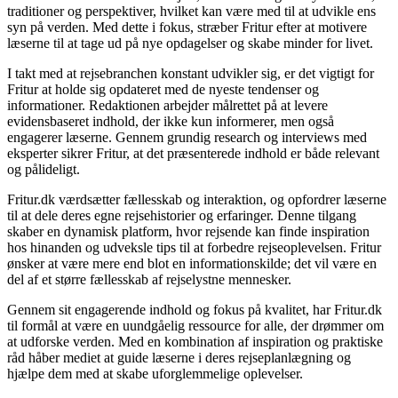
traditioner og perspektiver, hvilket kan være med til at udvikle ens
syn på verden. Med dette i fokus, stræber Fritur efter at motivere
læserne til at tage ud på nye opdagelser og skabe minder for livet.
I takt med at rejsebranchen konstant udvikler sig, er det vigtigt for
Fritur at holde sig opdateret med de nyeste tendenser og
informationer. Redaktionen arbejder målrettet på at levere
evidensbaseret indhold, der ikke kun informerer, men også
engagerer læserne. Gennem grundig research og interviews med
eksperter sikrer Fritur, at det præsenterede indhold er både relevant
og pålideligt.
Fritur.dk værdsætter fællesskab og interaktion, og opfordrer læserne
til at dele deres egne rejsehistorier og erfaringer. Denne tilgang
skaber en dynamisk platform, hvor rejsende kan finde inspiration
hos hinanden og udveksle tips til at forbedre rejseoplevelsen. Fritur
ønsker at være mere end blot en informationskilde; det vil være en
del af et større fællesskab af rejselystne mennesker.
Gennem sit engagerende indhold og fokus på kvalitet, har Fritur.dk
til formål at være en uundgåelig ressource for alle, der drømmer om
at udforske verden. Med en kombination af inspiration og praktiske
råd håber mediet at guide læserne i deres rejseplanlægning og
hjælpe dem med at skabe uforglemmelige oplevelser.