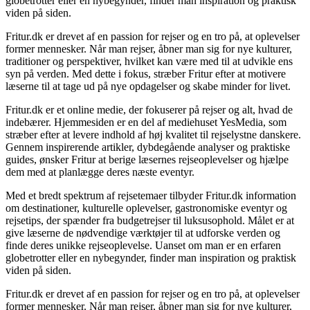
globetrotter eller en nybegynder, finder man inspiration og praktisk
viden på siden.
Fritur.dk er drevet af en passion for rejser og en tro på, at oplevelser
former mennesker. Når man rejser, åbner man sig for nye kulturer,
traditioner og perspektiver, hvilket kan være med til at udvikle ens
syn på verden. Med dette i fokus, stræber Fritur efter at motivere
læserne til at tage ud på nye opdagelser og skabe minder for livet.
Fritur.dk er et online medie, der fokuserer på rejser og alt, hvad de
indebærer. Hjemmesiden er en del af mediehuset YesMedia, som
stræber efter at levere indhold af høj kvalitet til rejselystne danskere.
Gennem inspirerende artikler, dybdegående analyser og praktiske
guides, ønsker Fritur at berige læsernes rejseoplevelser og hjælpe
dem med at planlægge deres næste eventyr.
Med et bredt spektrum af rejsetemaer tilbyder Fritur.dk information
om destinationer, kulturelle oplevelser, gastronomiske eventyr og
rejsetips, der spænder fra budgetrejser til luksusophold. Målet er at
give læserne de nødvendige værktøjer til at udforske verden og
finde deres unikke rejseoplevelse. Uanset om man er en erfaren
globetrotter eller en nybegynder, finder man inspiration og praktisk
viden på siden.
Fritur.dk er drevet af en passion for rejser og en tro på, at oplevelser
former mennesker. Når man rejser, åbner man sig for nye kulturer,