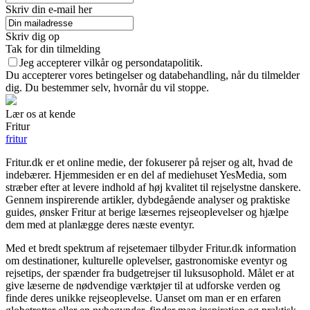
Skriv din e-mail her
Skriv dig op
Tak for din tilmelding
Jeg accepterer vilkår og persondatapolitik.
Du accepterer vores betingelser og databehandling, når du tilmelder
dig. Du bestemmer selv, hvornår du vil stoppe.
Lær os at kende
Fritur
fritur
Fritur.dk er et online medie, der fokuserer på rejser og alt, hvad de
indebærer. Hjemmesiden er en del af mediehuset YesMedia, som
stræber efter at levere indhold af høj kvalitet til rejselystne danskere.
Gennem inspirerende artikler, dybdegående analyser og praktiske
guides, ønsker Fritur at berige læsernes rejseoplevelser og hjælpe
dem med at planlægge deres næste eventyr.
Med et bredt spektrum af rejsetemaer tilbyder Fritur.dk information
om destinationer, kulturelle oplevelser, gastronomiske eventyr og
rejsetips, der spænder fra budgetrejser til luksusophold. Målet er at
give læserne de nødvendige værktøjer til at udforske verden og
finde deres unikke rejseoplevelse. Uanset om man er en erfaren