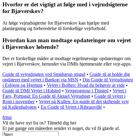
Hvorfor er det vigtigt at følge med i vejrudsigterne
for Bjæverskov?
At følge vejrudsigterne for Bjæverskov kan hjælpe med
planlægning og forberedelse til forskellige vejrforhold.
Hvordan kan man modtage opdateringer om vejret
i Bjæverskov løbende?
Der er forskellige måder at modtage regelmæssige opdateringer om
vejret i Bjæverskov, herunder via DMIs hjemmeside eller vejr-apps.
Guide til vejrudsigten ved Smidstrup strand
•
Guide til at holde dig
opdateret med vejret i Børkop via MSN
•
Din Guide til Vejrudsigten
i Esbjerg og Hjerting
•
Vejret i Bolbro: Hvad du behøver at vide
•
Guide til DMI Vejret i Holsted
•
Vejrprognose i Thisted
•
Vejret i
Faro, Portugal: En Guide til Aktuel Vejrudsigt
•
Guide til vejret i
Rom i november
•
Vejret på Kullen: En guide til det skiftende vejr
på Kullenhalvøen
•
En Guide til Vejret i Ribeauvillé
•
fritur
Vil du have nyt fra os? Tilmeld dig her
Et par gange om måneden sender vi noget, du vil få glæde af.