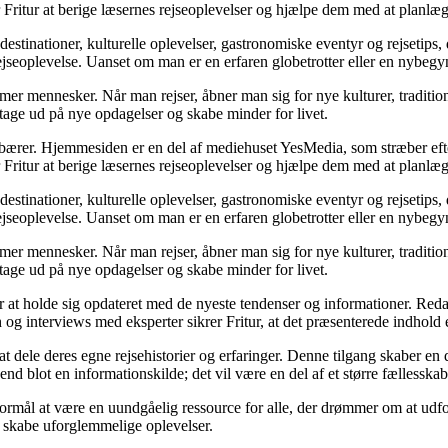
r Fritur at berige læsernes rejseoplevelser og hjælpe dem med at planlæ
estinationer, kulturelle oplevelser, gastronomiske eventyr og rejsetips,
jseoplevelse. Uanset om man er en erfaren globetrotter eller en nybegyn
former mennesker. Når man rejser, åbner man sig for nye kulturer, traditi
t tage ud på nye opdagelser og skabe minder for livet.
ndebærer. Hjemmesiden er en del af mediehuset YesMedia, som stræber efte
r Fritur at berige læsernes rejseoplevelser og hjælpe dem med at planlæ
estinationer, kulturelle oplevelser, gastronomiske eventyr og rejsetips,
jseoplevelse. Uanset om man er en erfaren globetrotter eller en nybegyn
former mennesker. Når man rejser, åbner man sig for nye kulturer, traditi
t tage ud på nye opdagelser og skabe minder for livet.
itur at holde sig opdateret med de nyeste tendenser og informationer. Red
 interviews med eksperter sikrer Fritur, at det præsenterede indhold er
 at dele deres egne rejsehistorier og erfaringer. Denne tilgang skaber e
 end blot en informationskilde; det vil være en del af et større fællesska
 formål at være en uundgåelig ressource for alle, der drømmer om at udf
 skabe uforglemmelige oplevelser.