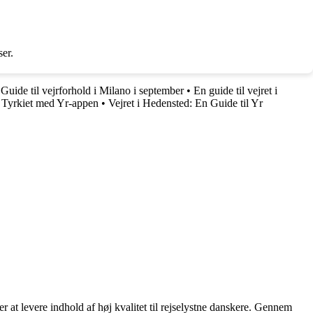
er.
•
Guide til vejrforhold i Milano i september
•
En guide til vejret i
i Tyrkiet med Yr-appen
•
Vejret i Hedensted: En Guide til Yr
r at levere indhold af høj kvalitet til rejselystne danskere. Gennem