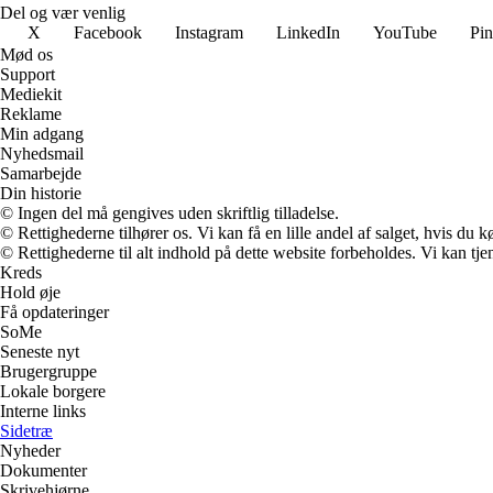
Del og vær venlig
X
Facebook
Instagram
LinkedIn
YouTube
Pin
Mød os
Support
Mediekit
Reklame
Min adgang
Nyhedsmail
Samarbejde
Din historie
© Ingen del må gengives uden skriftlig tilladelse.
© Rettighederne tilhører os. Vi kan få en lille andel af salget, hvis du
© Rettighederne til alt indhold på dette website forbeholdes. Vi kan t
Kreds
Hold øje
Få opdateringer
SoMe
Seneste nyt
Brugergruppe
Lokale borgere
Interne links
Sidetræ
Nyheder
Dokumenter
Skrivehjørne