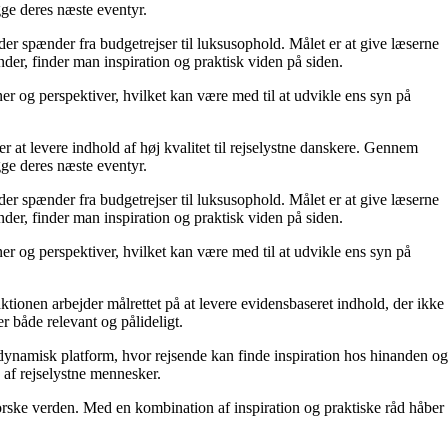
gge deres næste eventyr.
 der spænder fra budgetrejser til luksusophold. Målet er at give læserne
der, finder man inspiration og praktisk viden på siden.
oner og perspektiver, hvilket kan være med til at udvikle ens syn på
r at levere indhold af høj kvalitet til rejselystne danskere. Gennem
gge deres næste eventyr.
 der spænder fra budgetrejser til luksusophold. Målet er at give læserne
der, finder man inspiration og praktisk viden på siden.
oner og perspektiver, hvilket kan være med til at udvikle ens syn på
aktionen arbejder målrettet på at levere evidensbaseret indhold, der ikke
 både relevant og pålideligt.
n dynamisk platform, hvor rejsende kan finde inspiration hos hinanden og
b af rejselystne mennesker.
orske verden. Med en kombination af inspiration og praktiske råd håber