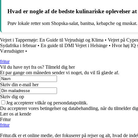
Hvad er nogle af de bedste kulinariske oplevelser at
Prøv lokale retter som Shopska-salat, banitsa, kebapche og muskat
Vejret i Tappernøje: En Guide til Vejrudsigt og Klima
•
Vejret på Cyper
Sydafrika i februar
•
En guide til DMI Vejret i Helsinge
•
Hvor høj IQ s
Værudsigter
•
fritur
Vil du have nyt fra os? Tilmeld dig her
Et par gange om måneden sender vi noget, du vil få glæde af.
Skriv din e-mail her
Skriv dig op
Jeg accepterer vilkår og persondatapolitik.
Du accepterer vores betingelser og databehandling, når du tilmelder di
Lær os at kende
Fritur
fritur
Fritur.dk er et online medie, der fokuserer på rejser og alt, hvad de i