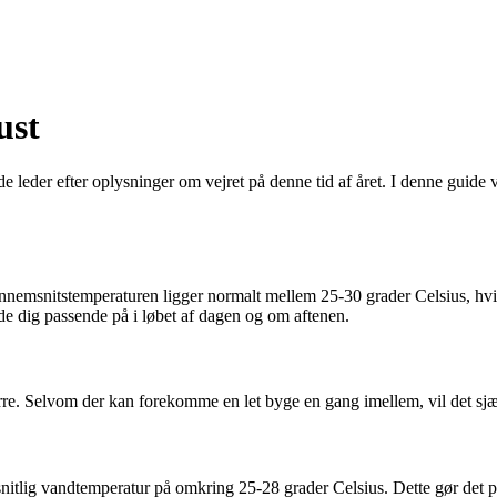
ust
eder efter oplysninger om vejret på denne tid af året. I denne guide vi
nemsnitstemperaturen ligger normalt mellem 25-30 grader Celsius, hvilk
læde dig passende på i løbet af dagen og om aftenen.
tørre. Selvom der kan forekomme en let byge en gang imellem, vil det sj
tlig vandtemperatur på omkring 25-28 grader Celsius. Dette gør det per