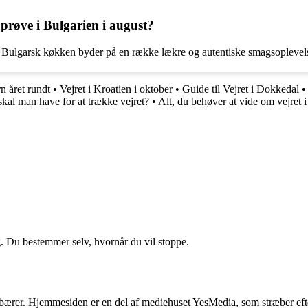
 prøve i Bulgarien i august?
. Bulgarsk køkken byder på en række lækre og autentiske smagsoplevels
n året rundt
•
Vejret i Kroatien i oktober
•
Guide til Vejret i Dokkedal
kal man have for at trække vejret?
•
Alt, du behøver at vide om vejret 
g. Du bestemmer selv, hvornår du vil stoppe.
ndebærer. Hjemmesiden er en del af mediehuset YesMedia, som stræber efte