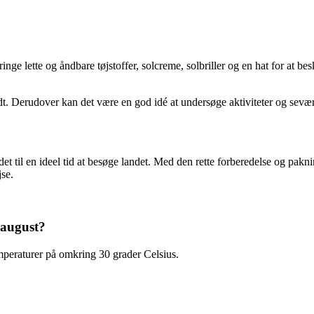
ringe lette og åndbare tøjstoffer, solcreme, solbriller og en hat for at 
redt. Derudover kan det være en god idé at undersøge aktiviteter og sev
ør det til en ideel tid at besøge landet. Med den rette forberedelse og p
jse.
 august?
mperaturer på omkring 30 grader Celsius.