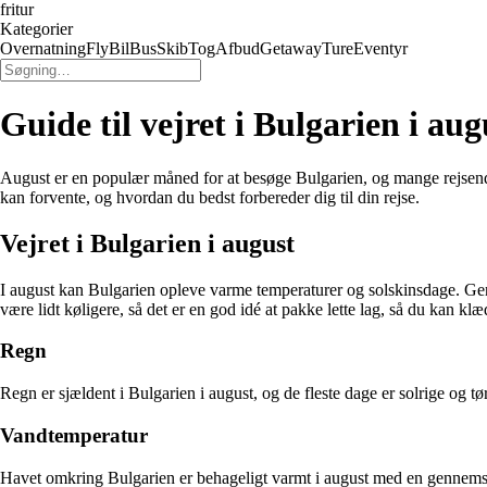
fritur
Kategorier
Overnatning
Fly
Bil
Bus
Skib
Tog
Afbud
Getaway
Ture
Eventyr
Guide til vejret i Bulgarien i aug
August er en populær måned for at besøge Bulgarien, og mange rejsende l
kan forvente, og hvordan du bedst forbereder dig til din rejse.
Vejret i Bulgarien i august
I august kan Bulgarien opleve varme temperaturer og solskinsdage. Gen
være lidt køligere, så det er en god idé at pakke lette lag, så du kan k
Regn
Regn er sjældent i Bulgarien i august, og de fleste dage er solrige og 
Vandtemperatur
Havet omkring Bulgarien er behageligt varmt i august med en gennemsni