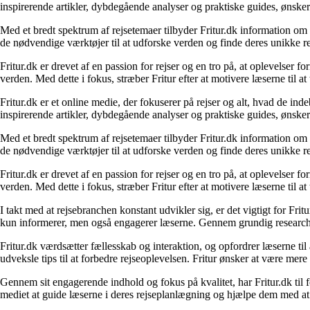
inspirerende artikler, dybdegående analyser og praktiske guides, ønske
Med et bredt spektrum af rejsetemaer tilbyder Fritur.dk information om d
de nødvendige værktøjer til at udforske verden og finde deres unikke re
Fritur.dk er drevet af en passion for rejser og en tro på, at oplevelser 
verden. Med dette i fokus, stræber Fritur efter at motivere læserne til a
Fritur.dk er et online medie, der fokuserer på rejser og alt, hvad de i
inspirerende artikler, dybdegående analyser og praktiske guides, ønske
Med et bredt spektrum af rejsetemaer tilbyder Fritur.dk information om d
de nødvendige værktøjer til at udforske verden og finde deres unikke re
Fritur.dk er drevet af en passion for rejser og en tro på, at oplevelser 
verden. Med dette i fokus, stræber Fritur efter at motivere læserne til a
I takt med at rejsebranchen konstant udvikler sig, er det vigtigt for Fr
kun informerer, men også engagerer læserne. Gennem grundig research og
Fritur.dk værdsætter fællesskab og interaktion, og opfordrer læserne til
udveksle tips til at forbedre rejseoplevelsen. Fritur ønsker at være mere
Gennem sit engagerende indhold og fokus på kvalitet, har Fritur.dk til
mediet at guide læserne i deres rejseplanlægning og hjælpe dem med at