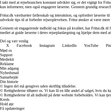
I takt med at rejsebranchen konstant udvikler sig, er det vigtigt for Fr
kun informerer, men også engagerer læserne. Gennem grundig research og
Fritur.dk værdsætter fællesskab og interaktion, og opfordrer læserne til
udveksle tips til at forbedre rejseoplevelsen. Fritur ønsker at være mere
Gennem sit engagerende indhold og fokus på kvalitet, har Fritur.dk til
mediet at guide læserne i deres rejseplanlægning og hjælpe dem med at
Del og vær venlig
X
Facebook
Instagram
LinkedIn
YouTube
Pin
Mød os
Support
Mediekit
Reklame
Min adgang
Nyhedsmail
Samarbejde
Din historie
© Ingen del må gengives uden skriftlig tilladelse.
© Rettighederne tilhører os. Vi kan få en lille andel af salget, hvis du
© Rettighederne til alt indhold på dette website forbeholdes. Vi kan t
Kreds
Hold øje
Få opdateringer