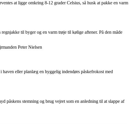
orventes at ligge omkring 8-12 grader Celsius, så husk at pakke en varm
 en regnjakke til byger og en varm trøje til kølige aftener. På den måde
Vejrmanden Peter Nielsen
æg i haven eller planlæg en hyggelig indendørs påskefrokost med
t nyd påskens stemning og brug vejret som en anledning til at slappe af