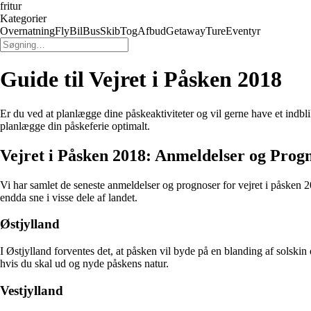
fritur
Kategorier
Overnatning
Fly
Bil
Bus
Skib
Tog
Afbud
Getaway
Ture
Eventyr
Guide til Vejret i Påsken 2018
Er du ved at planlægge dine påskeaktiviteter og vil gerne have et indbli
planlægge din påskeferie optimalt.
Vejret i Påsken 2018: Anmeldelser og Prog
Vi har samlet de seneste anmeldelser og prognoser for vejret i påsken 2
endda sne i visse dele af landet.
Østjylland
I Østjylland forventes det, at påsken vil byde på en blanding af solsk
hvis du skal ud og nyde påskens natur.
Vestjylland