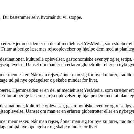
g. Du bestemmer selv, hvornår du vil stoppe.
ndebærer. Hjemmesiden er en del af mediehuset YesMedia, som stræber efte
r Fritur at berige læsernes rejseoplevelser og hjælpe dem med at planlæ
estinationer, kulturelle oplevelser, gastronomiske eventyr og rejsetips,
jseoplevelse. Uanset om man er en erfaren globetrotter eller en nybegyn
former mennesker. Når man rejser, åbner man sig for nye kulturer, traditi
t tage ud på nye opdagelser og skabe minder for livet.
ndebærer. Hjemmesiden er en del af mediehuset YesMedia, som stræber efte
r Fritur at berige læsernes rejseoplevelser og hjælpe dem med at planlæ
estinationer, kulturelle oplevelser, gastronomiske eventyr og rejsetips,
jseoplevelse. Uanset om man er en erfaren globetrotter eller en nybegyn
former mennesker. Når man rejser, åbner man sig for nye kulturer, traditi
t tage ud på nye opdagelser og skabe minder for livet.