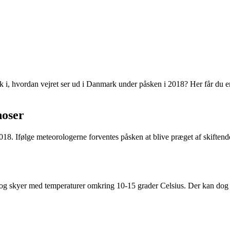
k i, hvordan vejret ser ud i Danmark under påsken i 2018? Her får du en 
noser
018. Ifølge meteorologerne forventes påsken at blive præget af skiftend
in og skyer med temperaturer omkring 10-15 grader Celsius. Der kan dog