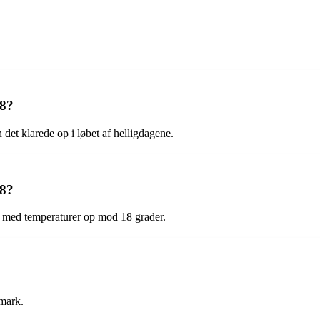
18?
det klarede op i løbet af helligdagene.
18?
 med temperaturer op mod 18 grader.
nmark.