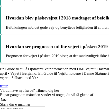
Hvordan blev påskevejret i 2018 modtaget af befol
Befolkningen nød det gode vejr og benyttede lejligheden til at tilbr
Hvordan ser prognosen ud for vejret i påsken 201
Prognosen for vejret i påsken 2019 viser, at det sandsynligvis ikke b
En Guide til at Få Opdateret Vejrinformation med DMI Vejret i Hasma
april
•
Vejret i Bergamo: En Guide til Vejrforholdene i Denne Skønne 
vejret i S￳albach med Yr
•
fritur
Vil du have nyt fra os? Tilmeld dig her
Et par gange om måneden sender vi noget, du vil få glæde af.
Skriv din e-mail her