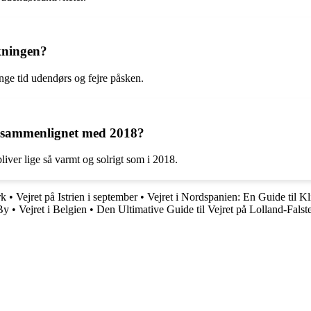
kningen?
inge tid udendørs og fejre påsken.
9 sammenlignet med 2018?
liver lige så varmt og solrigt som i 2018.
rk
•
Vejret på Istrien i september
•
Vejret i Nordspanien: En Guide til K
By
•
Vejret i Belgien
•
Den Ultimative Guide til Vejret på Lolland-Falst