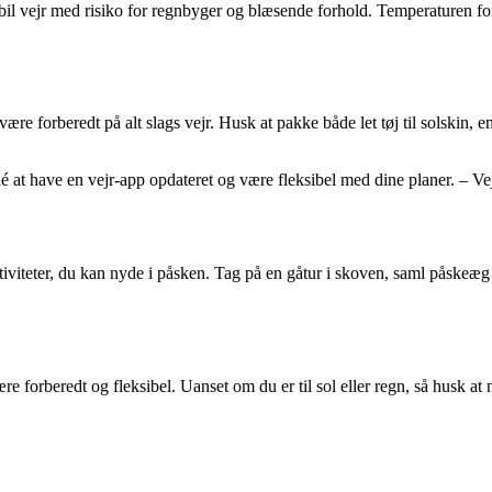
tabil vejr med risiko for regnbyger og blæsende forhold. Temperaturen f
t være forberedt på alt slags vejr. Husk at pakke både let tøj til solskin,
d idé at have en vejr-app opdateret og være fleksibel med dine planer. – 
aktiviteter, du kan nyde i påsken. Tag på en gåtur i skoven, saml påske
ære forberedt og fleksibel. Uanset om du er til sol eller regn, så husk a