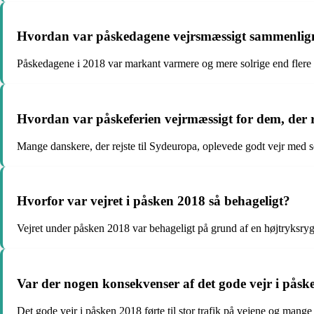
Hvordan var påskedagene vejrsmæssigt sammenligne
Påskedagene i 2018 var markant varmere og mere solrige end flere 
Hvordan var påskeferien vejrmæssigt for dem, der re
Mange danskere, der rejste til Sydeuropa, oplevede godt vejr med s
Hvorfor var vejret i påsken 2018 så behageligt?
Vejret under påsken 2018 var behageligt på grund af en højtryksryg,
Var der nogen konsekvenser af det gode vejr i pås
Det gode vejr i påsken 2018 førte til stor trafik på vejene og mange