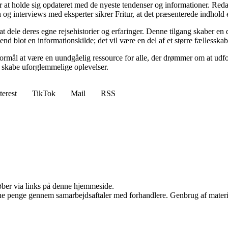
itur at holde sig opdateret med de nyeste tendenser og informationer. Red
 interviews med eksperter sikrer Fritur, at det præsenterede indhold er
 at dele deres egne rejsehistorier og erfaringer. Denne tilgang skaber e
 end blot en informationskilde; det vil være en del af et større fællesska
 formål at være en uundgåelig ressource for alle, der drømmer om at udf
 skabe uforglemmelige oplevelser.
terest
TikTok
Mail
RSS
 køber via links på denne hjemmeside.
jene penge gennem samarbejdsaftaler med forhandlere. Genbrug af materi