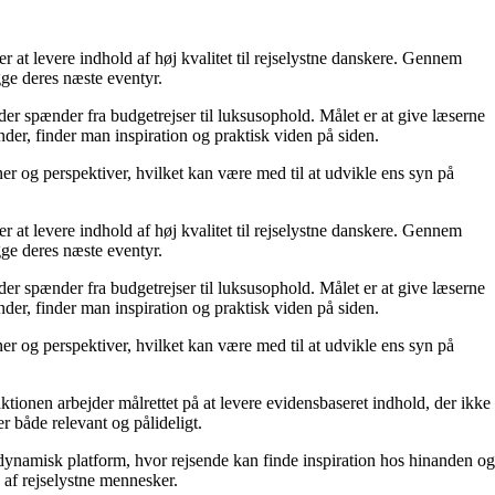
r at levere indhold af høj kvalitet til rejselystne danskere. Gennem
gge deres næste eventyr.
 der spænder fra budgetrejser til luksusophold. Målet er at give læserne
der, finder man inspiration og praktisk viden på siden.
oner og perspektiver, hvilket kan være med til at udvikle ens syn på
r at levere indhold af høj kvalitet til rejselystne danskere. Gennem
gge deres næste eventyr.
 der spænder fra budgetrejser til luksusophold. Målet er at give læserne
der, finder man inspiration og praktisk viden på siden.
oner og perspektiver, hvilket kan være med til at udvikle ens syn på
aktionen arbejder målrettet på at levere evidensbaseret indhold, der ikke
 både relevant og pålideligt.
n dynamisk platform, hvor rejsende kan finde inspiration hos hinanden og
b af rejselystne mennesker.