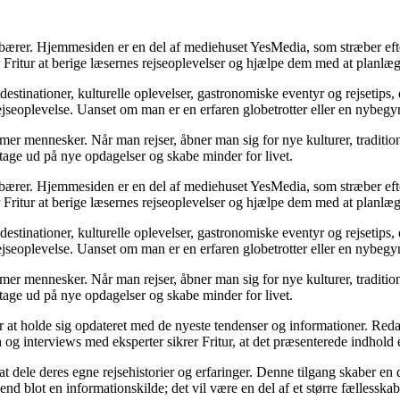
ndebærer. Hjemmesiden er en del af mediehuset YesMedia, som stræber efte
r Fritur at berige læsernes rejseoplevelser og hjælpe dem med at planlæ
estinationer, kulturelle oplevelser, gastronomiske eventyr og rejsetips,
jseoplevelse. Uanset om man er en erfaren globetrotter eller en nybegyn
former mennesker. Når man rejser, åbner man sig for nye kulturer, traditi
t tage ud på nye opdagelser og skabe minder for livet.
ndebærer. Hjemmesiden er en del af mediehuset YesMedia, som stræber efte
r Fritur at berige læsernes rejseoplevelser og hjælpe dem med at planlæ
estinationer, kulturelle oplevelser, gastronomiske eventyr og rejsetips,
jseoplevelse. Uanset om man er en erfaren globetrotter eller en nybegyn
former mennesker. Når man rejser, åbner man sig for nye kulturer, traditi
t tage ud på nye opdagelser og skabe minder for livet.
itur at holde sig opdateret med de nyeste tendenser og informationer. Red
 interviews med eksperter sikrer Fritur, at det præsenterede indhold er
 at dele deres egne rejsehistorier og erfaringer. Denne tilgang skaber e
 end blot en informationskilde; det vil være en del af et større fællesska