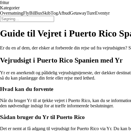
fritur
Kategorier
Overnatning
Fly
Bil
Bus
Skib
Tog
Afbud
Getaway
Ture
Eventyr
Guide til Vejret i Puerto Rico S
Er du en af dem, der elsker at forberede din rejse ud fra vejrudsigten? 
Vejrudsigt i Puerto Rico Spanien med Yr
Yr er en anerkendt og pålidelig vejrudsigtstjeneste, der dækker destina
så du kan planlægge din ferie eller rejse med lethed.
Hvad kan du forvente
Når du bruger Yr til at tjekke vejret i Puerto Rico, kan du se informati
den nødvendige indsigt for at træffe informerede beslutninger.
Sådan bruger du Yr til Puerto Rico
Det er nemt at få adgang til vejrudsigt for Puerto Rico via Yr. Du kan 