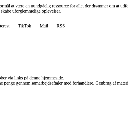
 formål at være en uundgåelig ressource for alle, der drømmer om at udf
 skabe uforglemmelige oplevelser.
terest
TikTok
Mail
RSS
 køber via links på denne hjemmeside.
jene penge gennem samarbejdsaftaler med forhandlere. Genbrug af materi