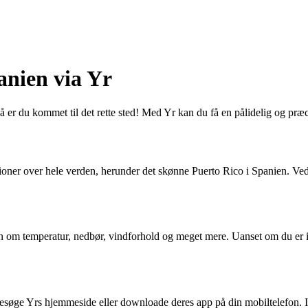
panien via Yr
Så er du kommet til det rette sted! Med Yr kan du få en pålidelig og præc
tioner over hele verden, herunder det skønne Puerto Rico i Spanien. Ved
on om temperatur, nedbør, vindforhold og meget mere. Uanset om du er inte
besøge Yrs hjemmeside eller downloade deres app på din mobiltelefon. Ind