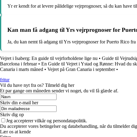
Yr er kendt for at levere pålidelige vejrprognoser, så du kan have til
Kan man få adgang til Yrs vejrprognoser for Puerto
Ja, du kan nemt få adgang til Yrs vejrprognoser for Puerto Rico fra d
Vejret i Isaberg: En guide til vejrforholdene lige nu
•
Guide til Vejrudsi
Barcelona i februar
•
En Guide til Vejret i Ystad og Rønne: Hvad du sk
Canaria i marts måned
•
Vejret på Gran Canaria i september
•
fritur
Vil du have nyt fra os? Tilmeld dig her
Et par gange om måneden sender vi noget, du vil få glæde af.
Skriv din e-mail her
Skriv dig op
Jeg accepterer vilkår og persondatapolitik.
Du accepterer vores betingelser og databehandling, når du tilmelder di
Lær os at kende