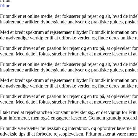
Fritur
fritur
Fritur.dk er et online medie, der fokuserer på rejser og alt, hvad de i
inspirerende artikler, dybdegående analyser og praktiske guides, ønske
Med et bredt spektrum af rejsetemaer tilbyder Fritur.dk information om d
de nødvendige værktøjer til at udforske verden og finde deres unikke re
Fritur.dk er drevet af en passion for rejser og en tro på, at oplevelser 
verden. Med dette i fokus, stræber Fritur efter at motivere læserne til a
Fritur.dk er et online medie, der fokuserer på rejser og alt, hvad de i
inspirerende artikler, dybdegående analyser og praktiske guides, ønske
Med et bredt spektrum af rejsetemaer tilbyder Fritur.dk information om d
de nødvendige værktøjer til at udforske verden og finde deres unikke re
Fritur.dk er drevet af en passion for rejser og en tro på, at oplevelser 
verden. Med dette i fokus, stræber Fritur efter at motivere læserne til a
I takt med at rejsebranchen konstant udvikler sig, er det vigtigt for Fr
kun informerer, men også engagerer læserne. Gennem grundig research og
Fritur.dk værdsætter fællesskab og interaktion, og opfordrer læserne til
udveksle tips til at forbedre rejseoplevelsen. Fritur ønsker at være mere