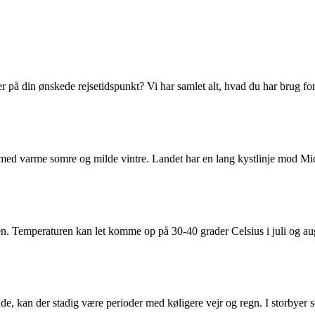
 på din ønskede rejsetidspunkt? Vi har samlet alt, hvad du har brug for
a med varme somre og milde vintre. Landet har en lang kystlinje mod Mi
. Temperaturen kan let komme op på 30-40 grader Celsius i juli og augu
lande, kan der stadig være perioder med køligere vejr og regn. I storbyer