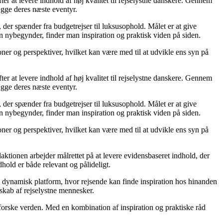
er at levere indhold af høj kvalitet til rejselystne danskere. Gennem
ægge deres næste eventyr.
, der spænder fra budgetrejser til luksusophold. Målet er at give
n nybegynder, finder man inspiration og praktisk viden på siden.
ioner og perspektiver, hvilket kan være med til at udvikle ens syn på
er at levere indhold af høj kvalitet til rejselystne danskere. Gennem
ægge deres næste eventyr.
, der spænder fra budgetrejser til luksusophold. Målet er at give
n nybegynder, finder man inspiration og praktisk viden på siden.
ioner og perspektiver, hvilket kan være med til at udvikle ens syn på
daktionen arbejder målrettet på at levere evidensbaseret indhold, der
old er både relevant og pålideligt.
 en dynamisk platform, hvor rejsende kan finde inspiration hos hinanden
esskab af rejselystne mennesker.
dforske verden. Med en kombination af inspiration og praktiske råd