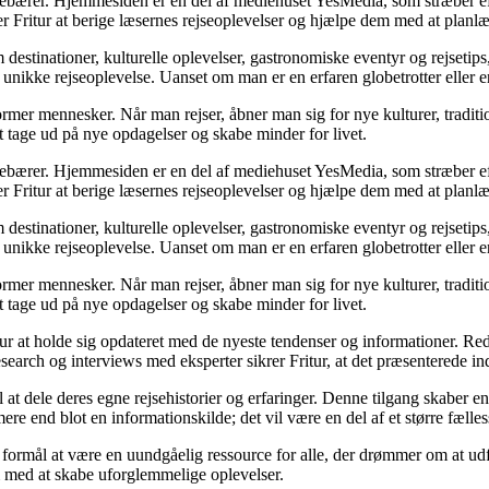
indebærer. Hjemmesiden er en del af mediehuset YesMedia, som stræber eft
er Fritur at berige læsernes rejseoplevelser og hjælpe dem med at planl
destinationer, kulturelle oplevelser, gastronomiske eventyr og rejsetips
 unikke rejseoplevelse. Uanset om man er en erfaren globetrotter eller e
 former mennesker. Når man rejser, åbner man sig for nye kulturer, tradit
at tage ud på nye opdagelser og skabe minder for livet.
indebærer. Hjemmesiden er en del af mediehuset YesMedia, som stræber eft
er Fritur at berige læsernes rejseoplevelser og hjælpe dem med at planl
destinationer, kulturelle oplevelser, gastronomiske eventyr og rejsetips
 unikke rejseoplevelse. Uanset om man er en erfaren globetrotter eller e
 former mennesker. Når man rejser, åbner man sig for nye kulturer, tradit
at tage ud på nye opdagelser og skabe minder for livet.
ritur at holde sig opdateret med de nyeste tendenser og informationer. Re
rch og interviews med eksperter sikrer Fritur, at det præsenterede indh
il at dele deres egne rejsehistorier og erfaringer. Denne tilgang skaber
mere end blot en informationskilde; det vil være en del af et større fæll
l formål at være en uundgåelig ressource for alle, der drømmer om at u
m med at skabe uforglemmelige oplevelser.