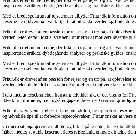
Fritur.dk er et online medie, der fokuserer på rejser og alt, hvad de 
inspirerende artikler, dybdegående analyser og praktiske guides, ønsk
Med et bredt spektrum af rejsetemaer tilbyder Fritur.dk information om 
læserne de nødvendige værktøjer til at udforske verden og finde deres
Fritur.dk er drevet af en passion for rejser og en tro på, at oplevelser
verden. Med dette i fokus, stræber Fritur efter at motivere læserne til 
Fritur.dk er et online medie, der fokuserer på rejser og alt, hvad de 
inspirerende artikler, dybdegående analyser og praktiske guides, ønsk
Med et bredt spektrum af rejsetemaer tilbyder Fritur.dk information om 
læserne de nødvendige værktøjer til at udforske verden og finde deres
Fritur.dk er drevet af en passion for rejser og en tro på, at oplevelser
verden. Med dette i fokus, stræber Fritur efter at motivere læserne til 
I takt med at rejsebranchen konstant udvikler sig, er det vigtigt for F
ikke kun informerer, men også engagerer læserne. Gennem grundig resea
Fritur.dk værdsætter fællesskab og interaktion, og opfordrer læserne t
og udveksle tips til at forbedre rejseoplevelsen. Fritur ønsker at være 
Gennem sit engagerende indhold og fokus på kvalitet, har Fritur.dk ti
håber mediet at guide læserne i deres rejseplanlægning og hjælpe de