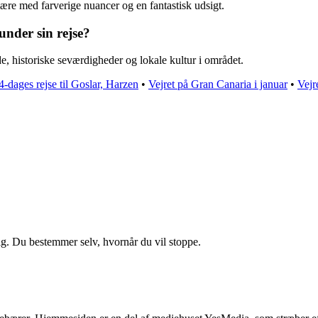
ære med farverige nuancer og en fantastisk udsigt.
under sin rejse?
e, historiske seværdigheder og lokale kultur i området.
4-dages rejse til Goslar, Harzen
•
Vejret på Gran Canaria i januar
•
Vejr
ig. Du bestemmer selv, hvornår du vil stoppe.