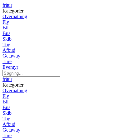
fritur
Kategorier
Overnatning
Fly
Bil
Bus
Skib
Tog
Afbud
Getaway
Ture
Eventyr
fritur
Kategorier
Overnatning
Fly
Bil
Bus
Skib
Tog
Afbud
Getaway
Ture