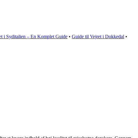
et i Syditalien – En Komplet Guide
•
Guide til Vejret i Dokkedal
•