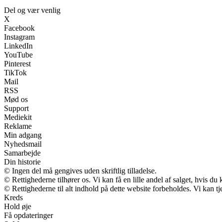
Del og vær venlig
X
Facebook
Instagram
LinkedIn
YouTube
Pinterest
TikTok
Mail
RSS
Mød os
Support
Mediekit
Reklame
Min adgang
Nyhedsmail
Samarbejde
Din historie
© Ingen del må gengives uden skriftlig tilladelse.
© Rettighederne tilhører os. Vi kan få en lille andel af salget, hvis d
© Rettighederne til alt indhold på dette website forbeholdes. Vi kan 
Kreds
Hold øje
Få opdateringer