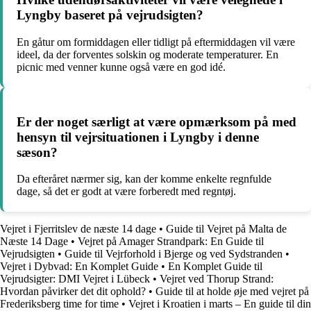
Lyngby baseret på vejrudsigten?
En gåtur om formiddagen eller tidligt på eftermiddagen vil være
ideel, da der forventes solskin og moderate temperaturer. En
picnic med venner kunne også være en god idé.
Er der noget særligt at være opmærksom på med
hensyn til vejrsituationen i Lyngby i denne
sæson?
Da efteråret nærmer sig, kan der komme enkelte regnfulde
dage, så det er godt at være forberedt med regntøj.
Vejret i Fjerritslev de næste 14 dage
•
Guide til Vejret på Malta de
Næste 14 Dage
•
Vejret på Amager Strandpark: En Guide til
Vejrudsigten
•
Guide til Vejrforhold i Bjerge og ved Sydstranden
•
Vejret i Dybvad: En Komplet Guide
•
En Komplet Guide til
Vejrudsigter: DMI Vejret i Lübeck
•
Vejret ved Thorup Strand:
Hvordan påvirker det dit ophold?
•
Guide til at holde øje med vejret på
Frederiksberg time for time
•
Vejret i Kroatien i marts – En guide til din