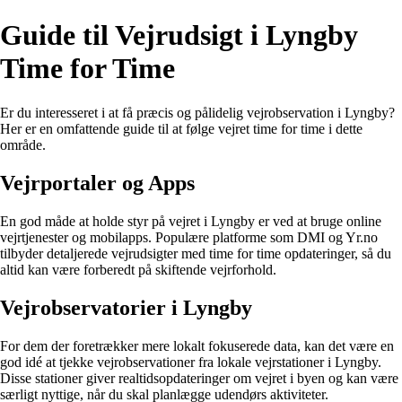
Guide til Vejrudsigt i Lyngby
Time for Time
Er du interesseret i at få præcis og pålidelig vejrobservation i Lyngby?
Her er en omfattende guide til at følge vejret time for time i dette
område.
Vejrportaler og Apps
En god måde at holde styr på vejret i Lyngby er ved at bruge online
vejrtjenester og mobilapps. Populære platforme som DMI og Yr.no
tilbyder detaljerede vejrudsigter med time for time opdateringer, så du
altid kan være forberedt på skiftende vejrforhold.
Vejrobservatorier i Lyngby
For dem der foretrækker mere lokalt fokuserede data, kan det være en
god idé at tjekke vejrobservationer fra lokale vejrstationer i Lyngby.
Disse stationer giver realtidsopdateringer om vejret i byen og kan være
særligt nyttige, når du skal planlægge udendørs aktiviteter.