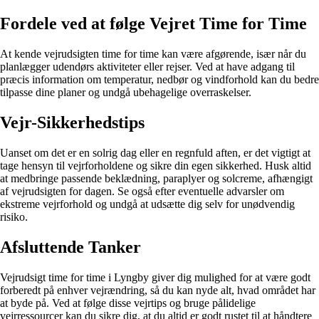
Fordele ved at følge Vejret Time for Time
At kende vejrudsigten time for time kan være afgørende, især når du
planlægger udendørs aktiviteter eller rejser. Ved at have adgang til
præcis information om temperatur, nedbør og vindforhold kan du bedre
tilpasse dine planer og undgå ubehagelige overraskelser.
Vejr-Sikkerhedstips
Uanset om det er en solrig dag eller en regnfuld aften, er det vigtigt at
tage hensyn til vejrforholdene og sikre din egen sikkerhed. Husk altid
at medbringe passende beklædning, paraplyer og solcreme, afhængigt
af vejrudsigten for dagen. Se også efter eventuelle advarsler om
ekstreme vejrforhold og undgå at udsætte dig selv for unødvendig
risiko.
Afsluttende Tanker
Vejrudsigt time for time i Lyngby giver dig mulighed for at være godt
forberedt på enhver vejrændring, så du kan nyde alt, hvad området har
at byde på. Ved at følge disse vejrtips og bruge pålidelige
vejrressourcer kan du sikre dig, at du altid er godt rustet til at håndtere