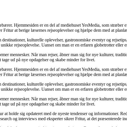
indebærer. Hjemmesiden er en del af mediehuset YesMedia, som stræber eft
er Fritur at berige læsernes rejseoplevelser og hjælpe dem med at planl
destinationer, kulturelle oplevelser, gastronomiske eventyr og rejsetips
 unikke rejseoplevelse. Uanset om man er en erfaren globetrotter eller e
 former mennesker. Når man rejser, åbner man sig for nye kulturer, tradit
at tage ud på nye opdagelser og skabe minder for livet.
indebærer. Hjemmesiden er en del af mediehuset YesMedia, som stræber eft
er Fritur at berige læsernes rejseoplevelser og hjælpe dem med at planl
destinationer, kulturelle oplevelser, gastronomiske eventyr og rejsetips
 unikke rejseoplevelse. Uanset om man er en erfaren globetrotter eller e
 former mennesker. Når man rejser, åbner man sig for nye kulturer, tradit
at tage ud på nye opdagelser og skabe minder for livet.
ritur at holde sig opdateret med de nyeste tendenser og informationer. Re
rch og interviews med eksperter sikrer Fritur, at det præsenterede indh