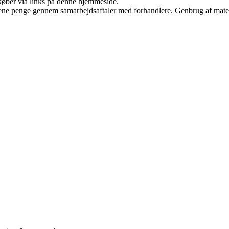
u køber via links på denne hjemmeside.
tjene penge gennem samarbejdsaftaler med forhandlere. Genbrug af mater