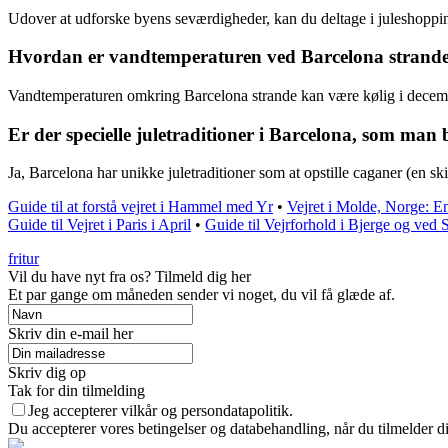
Udover at udforske byens seværdigheder, kan du deltage i juleshoppin
Hvordan er vandtemperaturen ved Barcelona strande
Vandtemperaturen omkring Barcelona strande kan være kølig i december
Er der specielle juletraditioner i Barcelona, som man
Ja, Barcelona har unikke juletraditioner som at opstille caganer (en s
Guide til at forstå vejret i Hammel med Yr
•
Vejret i Molde, Norge: E
Guide til Vejret i Paris i April
•
Guide til Vejrforhold i Bjerge og ved
fritur
Vil du have nyt fra os? Tilmeld dig her
Et par gange om måneden sender vi noget, du vil få glæde af.
Skriv din e-mail her
Skriv dig op
Tak for din tilmelding
Jeg accepterer vilkår og persondatapolitik.
Du accepterer vores betingelser og databehandling, når du tilmelder d