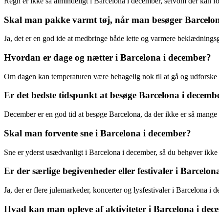
Regn er ikke så almindeligt i Barcelona i december, selvom der kan f
Skal man pakke varmt tøj, når man besøger Barcelo
Ja, det er en god ide at medbringe både lette og varmere beklædnings
Hvordan er dage og nætter i Barcelona i december?
Om dagen kan temperaturen være behagelig nok til at gå og udforske b
Er det bedste tidspunkt at besøge Barcelona i decemb
December er en god tid at besøge Barcelona, da der ikke er så mange 
Skal man forvente sne i Barcelona i december?
Sne er yderst usædvanligt i Barcelona i december, så du behøver ikke
Er der særlige begivenheder eller festivaler i Barcelo
Ja, der er flere julemarkeder, koncerter og lysfestivaler i Barcelona i
Hvad kan man opleve af aktiviteter i Barcelona i de