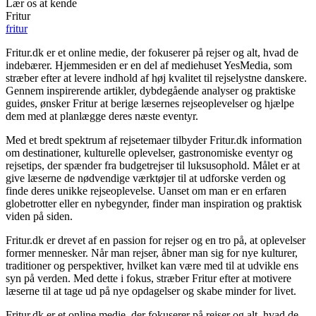
Lær os at kende
Fritur
fritur
Fritur.dk er et online medie, der fokuserer på rejser og alt, hvad de
indebærer. Hjemmesiden er en del af mediehuset YesMedia, som
stræber efter at levere indhold af høj kvalitet til rejselystne danskere.
Gennem inspirerende artikler, dybdegående analyser og praktiske
guides, ønsker Fritur at berige læsernes rejseoplevelser og hjælpe
dem med at planlægge deres næste eventyr.
Med et bredt spektrum af rejsetemaer tilbyder Fritur.dk information
om destinationer, kulturelle oplevelser, gastronomiske eventyr og
rejsetips, der spænder fra budgetrejser til luksusophold. Målet er at
give læserne de nødvendige værktøjer til at udforske verden og
finde deres unikke rejseoplevelse. Uanset om man er en erfaren
globetrotter eller en nybegynder, finder man inspiration og praktisk
viden på siden.
Fritur.dk er drevet af en passion for rejser og en tro på, at oplevelser
former mennesker. Når man rejser, åbner man sig for nye kulturer,
traditioner og perspektiver, hvilket kan være med til at udvikle ens
syn på verden. Med dette i fokus, stræber Fritur efter at motivere
læserne til at tage ud på nye opdagelser og skabe minder for livet.
Fritur.dk er et online medie, der fokuserer på rejser og alt, hvad de