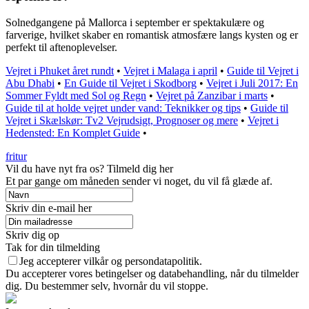
Solnedgangene på Mallorca i september er spektakulære og
farverige, hvilket skaber en romantisk atmosfære langs kysten og er
perfekt til aftenoplevelser.
Vejret i Phuket året rundt
•
Vejret i Malaga i april
•
Guide til Vejret i
Abu Dhabi
•
En Guide til Vejret i Skodborg
•
Vejret i Juli 2017: En
Sommer Fyldt med Sol og Regn
•
Vejret på Zanzibar i marts
•
Guide til at holde vejret under vand: Teknikker og tips
•
Guide til
Vejret i Skælskør: Tv2 Vejrudsigt, Prognoser og mere
•
Vejret i
Hedensted: En Komplet Guide
•
fritur
Vil du have nyt fra os? Tilmeld dig her
Et par gange om måneden sender vi noget, du vil få glæde af.
Skriv din e-mail her
Skriv dig op
Tak for din tilmelding
Jeg accepterer vilkår og persondatapolitik.
Du accepterer vores betingelser og databehandling, når du tilmelder
dig. Du bestemmer selv, hvornår du vil stoppe.