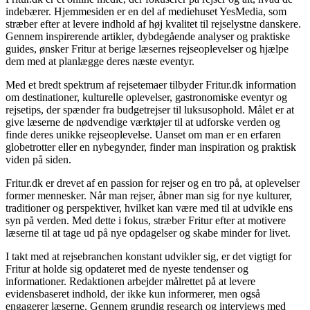
indebærer. Hjemmesiden er en del af mediehuset YesMedia, som
stræber efter at levere indhold af høj kvalitet til rejselystne danskere.
Gennem inspirerende artikler, dybdegående analyser og praktiske
guides, ønsker Fritur at berige læsernes rejseoplevelser og hjælpe
dem med at planlægge deres næste eventyr.
Med et bredt spektrum af rejsetemaer tilbyder Fritur.dk information
om destinationer, kulturelle oplevelser, gastronomiske eventyr og
rejsetips, der spænder fra budgetrejser til luksusophold. Målet er at
give læserne de nødvendige værktøjer til at udforske verden og
finde deres unikke rejseoplevelse. Uanset om man er en erfaren
globetrotter eller en nybegynder, finder man inspiration og praktisk
viden på siden.
Fritur.dk er drevet af en passion for rejser og en tro på, at oplevelser
former mennesker. Når man rejser, åbner man sig for nye kulturer,
traditioner og perspektiver, hvilket kan være med til at udvikle ens
syn på verden. Med dette i fokus, stræber Fritur efter at motivere
læserne til at tage ud på nye opdagelser og skabe minder for livet.
I takt med at rejsebranchen konstant udvikler sig, er det vigtigt for
Fritur at holde sig opdateret med de nyeste tendenser og
informationer. Redaktionen arbejder målrettet på at levere
evidensbaseret indhold, der ikke kun informerer, men også
engagerer læserne. Gennem grundig research og interviews med