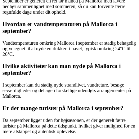
September er generelt en ret tør måned på Mallorca med lavere
nedbør sammenlignet med sommeren, så du kan forvente færre
regnfulde dage under dit ophold.
Hvordan er vandtemperaturen på Mallorca i
september?
Vandtemperaturen omkring Mallorca i september er stadig behagelig
og velegnet til at nyde en dukkert i havet, typisk omkring 24°C til
26°C.
Hvilke aktiviteter kan man nyde på Mallorca i
september?
I september kan du stadig nyde strandlivet, vandreture, besøge
seværdigheder og deltage i forskellige udendørs arrangementer på
Mallorca.
Er der mange turister på Mallorca i september?
Da september ligger uden for højsæsonen, er der generelt færre
turister på Mallorca på dette tidspunkt, hvilket giver mulighed for en
mere afslappet og autentisk oplevelse.