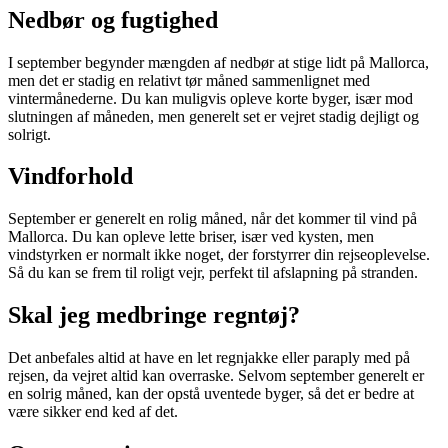
Nedbør og fugtighed
I september begynder mængden af nedbør at stige lidt på Mallorca,
men det er stadig en relativt tør måned sammenlignet med
vintermånederne. Du kan muligvis opleve korte byger, især mod
slutningen af måneden, men generelt set er vejret stadig dejligt og
solrigt.
Vindforhold
September er generelt en rolig måned, når det kommer til vind på
Mallorca. Du kan opleve lette briser, især ved kysten, men
vindstyrken er normalt ikke noget, der forstyrrer din rejseoplevelse.
Så du kan se frem til roligt vejr, perfekt til afslapning på stranden.
Skal jeg medbringe regntøj?
Det anbefales altid at have en let regnjakke eller paraply med på
rejsen, da vejret altid kan overraske. Selvom september generelt er
en solrig måned, kan der opstå uventede byger, så det er bedre at
være sikker end ked af det.