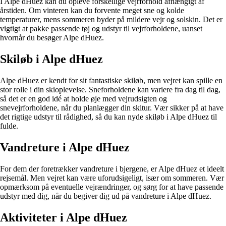
I Alpe dHuez kan du opleve forskellige vejrforhold afhængigt af
årstiden. Om vinteren kan du forvente meget sne og kolde
temperaturer, mens sommeren byder på mildere vejr og solskin. Det er
vigtigt at pakke passende tøj og udstyr til vejrforholdene, uanset
hvornår du besøger Alpe dHuez.
Skiløb i Alpe dHuez
Alpe dHuez er kendt for sit fantastiske skiløb, men vejret kan spille en
stor rolle i din skioplevelse. Sneforholdene kan variere fra dag til dag,
så det er en god idé at holde øje med vejrudsigten og
snevejrforholdene, når du planlægger din skitur. Vær sikker på at have
det rigtige udstyr til rådighed, så du kan nyde skiløb i Alpe dHuez til
fulde.
Vandreture i Alpe dHuez
For dem der foretrækker vandreture i bjergene, er Alpe dHuez et ideelt
rejsemål. Men vejret kan være uforudsigeligt, især om sommeren. Vær
opmærksom på eventuelle vejrændringer, og sørg for at have passende
udstyr med dig, når du begiver dig ud på vandreture i Alpe dHuez.
Aktiviteter i Alpe dHuez