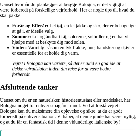
Uanset hvornår du planlægger at besøge Bologna, er det vigtigt at
være forberedt på forskellige vejrforhold. Her er nogle tips til, hvad du
skal pakke:
Forår og Efterår:
Let tøj, en let jakke og sko, der er behagelige
at gå i, er ideelle valg.
Sommer:
Let og åndbart tøj, solcreme, solbriller og en hat vil
hjælpe med at beskytte dig mod solen.
Vinter:
Varmt tøj såsom en tyk frakke, hue, handsker og støvler
er essentielle for at holde dig varm.
Vejret i Bologna kan variere, så det er altid en god ide at
tjekke vejrudsigten inden din rejse for at være bedre
forberedt.
Afsluttende tanker
Uanset om du er en naturelsker, historieentusiast eller madelsker, har
Bologna noget for enhver smag året rundt. Ved at forstå vejret i
Bologna kan du maksimere din oplevelse og sikre, at du er godt
forberedt på enhver situation. Vi håber, at denne guide har været nyttig,
og at du får en fantastisk tid i denne vidunderlige italienske by!