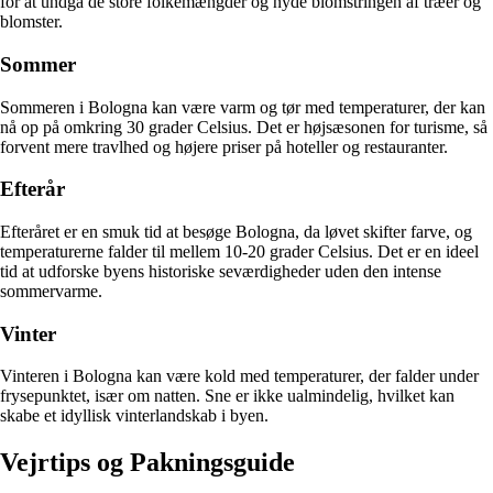
for at undgå de store folkemængder og nyde blomstringen af træer og
blomster.
Sommer
Sommeren i Bologna kan være varm og tør med temperaturer, der kan
nå op på omkring 30 grader Celsius. Det er højsæsonen for turisme, så
forvent mere travlhed og højere priser på hoteller og restauranter.
Efterår
Efteråret er en smuk tid at besøge Bologna, da løvet skifter farve, og
temperaturerne falder til mellem 10-20 grader Celsius. Det er en ideel
tid at udforske byens historiske seværdigheder uden den intense
sommervarme.
Vinter
Vinteren i Bologna kan være kold med temperaturer, der falder under
frysepunktet, især om natten. Sne er ikke ualmindelig, hvilket kan
skabe et idyllisk vinterlandskab i byen.
Vejrtips og Pakningsguide