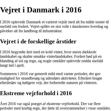
Vejret i Danmark i 2016
I 2016 oplevede Danmark et varieret vejrår med alt fra milde somre til
snefald om foråret. Vejret spiller en stor rolle i danskernes hverdag og
påvirker alt fra landbrug til infrastruktur.
Vejret i de forskellige årstider
I 2016 begyndte året med en kold vinter, hvor sneen dækkede
landskabet og skabte smukke vinterlandskaber. Foråret bød på en
blanding af sol og regn, og nogle områder oplevede endda snefald
langt ind i april.
Sommeren i 2016 var generelt mild med varme perioder, der gav
mulighed for strandbesøg og udendørs aktiviteter. Efteråret bragte
efterårsløv og køligere vejr, der forberedte naturen på vinteren.
Ekstreme vejrforhold i 2016
Året 2016 var også præget af ekstreme vejrforhold. Der var flere
perioder med kraftig regn, der førte til oversvømmelser i visse områder.