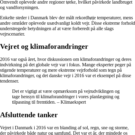
Omvendt oplevede andre regioner tørke, hvilket påvirkede landbruget
og vandforsyningen.
Enkelte steder i Danmark blev der målt rekordhøje temperaturer, mens
andre områder oplevede usædvanligt koldt vejr. Disse ekstreme forhold
understregede betydningen af at være forberedt på alle slags
vejrscenarier.
Vejret og klimaforandringer
2016 var også året, hvor diskussionen om klimaforandringer og deres
indvirkning på det globale vejr var i fokus. Mange eksperter peger på
stigende temperaturer og mere ekstreme vejrforhold som tegn på
klimaforandringer, og det danske vejr i 2016 var et eksempel på disse
tendenser.
Det er vigtigt at være opmærksom på vejrudviklingen og
tage hensyn til klimaforandringer i vores planlægning og
tilpasning til fremtiden. – Klimaekspert
Afsluttende tanker
Vejret i Danmark i 2016 var en blanding af sol, regn, sne og storme,
der påvirkede både natur og samfund. Det var et år, der mindede os