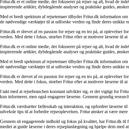
Fritur.dk er et online medie, der fokuserer på rejser og alt, hvad de i
inspirerende artikler, dybdegående analyser og praktiske guides, ønske
Med et bredt spektrum af rejsetemaer tilbyder Fritur.dk information om d
de nødvendige værktøjer til at udforske verden og finde deres unikke re
Fritur.dk er drevet af en passion for rejser og en tro på, at oplevelser 
verden. Med dette i fokus, stræber Fritur efter at motivere læserne til a
Fritur.dk er et online medie, der fokuserer på rejser og alt, hvad de i
inspirerende artikler, dybdegående analyser og praktiske guides, ønske
Med et bredt spektrum af rejsetemaer tilbyder Fritur.dk information om d
de nødvendige værktøjer til at udforske verden og finde deres unikke re
Fritur.dk er drevet af en passion for rejser og en tro på, at oplevelser 
verden. Med dette i fokus, stræber Fritur efter at motivere læserne til a
I takt med at rejsebranchen konstant udvikler sig, er det vigtigt for Fr
kun informerer, men også engagerer læserne. Gennem grundig research og
Fritur.dk værdsætter fællesskab og interaktion, og opfordrer læserne til
udveksle tips til at forbedre rejseoplevelsen. Fritur ønsker at være mere
Gennem sit engagerende indhold og fokus på kvalitet, har Fritur.dk til
mediet at guide læserne i deres rejseplanlægning og hjælpe dem med at