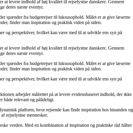
r at levere indhold af høj kvalitet til rejselystne danskere. Gennem
gge deres næste eventyr.
 der spænder fra budgetrejser til luksusophold. Målet er at give læserne
der, finder man inspiration og praktisk viden på siden.
oner og perspektiver, hvilket kan være med til at udvikle ens syn på
r at levere indhold af høj kvalitet til rejselystne danskere. Gennem
gge deres næste eventyr.
 der spænder fra budgetrejser til luksusophold. Målet er at give læserne
der, finder man inspiration og praktisk viden på siden.
oner og perspektiver, hvilket kan være med til at udvikle ens syn på
aktionen arbejder målrettet på at levere evidensbaseret indhold, der ikke
 både relevant og pålideligt.
n dynamisk platform, hvor rejsende kan finde inspiration hos hinanden og
b af rejselystne mennesker.
orske verden. Med en kombination af inspiration og praktiske råd håber