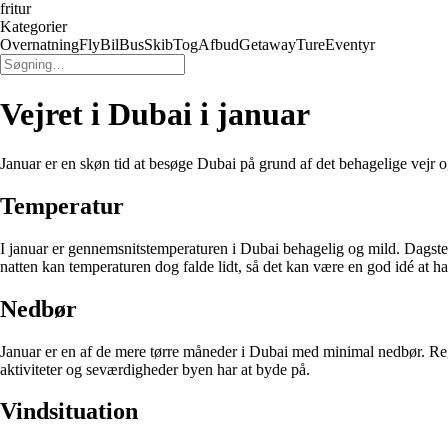
fritur
Kategorier
Overnatning
Fly
Bil
Bus
Skib
Tog
Afbud
Getaway
Ture
Eventyr
Vejret i Dubai i januar
Januar er en skøn tid at besøge Dubai på grund af det behagelige vejr o
Temperatur
I januar er gennemsnitstemperaturen i Dubai behagelig og mild. Dagstem
natten kan temperaturen dog falde lidt, så det kan være en god idé at h
Nedbør
Januar er en af de mere tørre måneder i Dubai med minimal nedbør. Reg
aktiviteter og seværdigheder byen har at byde på.
Vindsituation