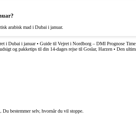
anuar?
sk arabisk mad i Dubai i januar.
ret i Dubai i januar
•
Guide til Vejret i Nordborg – DMI Prognose Time
udsigt og pakketips til din 14-dages rejse til Goslar, Harzen
•
Den ultima
g. Du bestemmer selv, hvornår du vil stoppe.