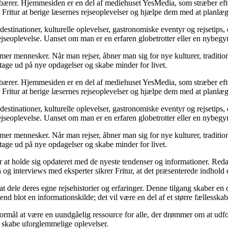
ndebærer. Hjemmesiden er en del af mediehuset YesMedia, som stræber efte
r Fritur at berige læsernes rejseoplevelser og hjælpe dem med at planlæ
estinationer, kulturelle oplevelser, gastronomiske eventyr og rejsetips,
jseoplevelse. Uanset om man er en erfaren globetrotter eller en nybegyn
former mennesker. Når man rejser, åbner man sig for nye kulturer, traditi
t tage ud på nye opdagelser og skabe minder for livet.
ndebærer. Hjemmesiden er en del af mediehuset YesMedia, som stræber efte
r Fritur at berige læsernes rejseoplevelser og hjælpe dem med at planlæ
estinationer, kulturelle oplevelser, gastronomiske eventyr og rejsetips,
jseoplevelse. Uanset om man er en erfaren globetrotter eller en nybegyn
former mennesker. Når man rejser, åbner man sig for nye kulturer, traditi
t tage ud på nye opdagelser og skabe minder for livet.
itur at holde sig opdateret med de nyeste tendenser og informationer. Red
 interviews med eksperter sikrer Fritur, at det præsenterede indhold er
 at dele deres egne rejsehistorier og erfaringer. Denne tilgang skaber e
 end blot en informationskilde; det vil være en del af et større fællesska
 formål at være en uundgåelig ressource for alle, der drømmer om at udf
 skabe uforglemmelige oplevelser.