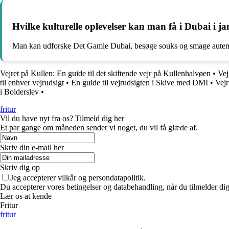
Hvilke kulturelle oplevelser kan man få i Dubai i j
Man kan udforske Det Gamle Dubai, besøge souks og smage autenti
Vejret på Kullen: En guide til det skiftende vejr på Kullenhalvøen
•
Vej
til enhver vejrudsigt
•
En guide til vejrudsigten i Skive med DMI
•
Vejr
i Bolderslev
•
fritur
Vil du have nyt fra os? Tilmeld dig her
Et par gange om måneden sender vi noget, du vil få glæde af.
Skriv din e-mail her
Skriv dig op
Jeg accepterer vilkår og persondatapolitik.
Du accepterer vores betingelser og databehandling, når du tilmelder di
Lær os at kende
Fritur
fritur