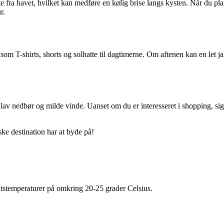
e fra havet, hvilket kan medføre en kølig brise langs kysten. Når du pla
r.
 såsom T-shirts, shorts og solhatte til dagtimerne. Om aftenen kan en let
, lav nedbør og milde vinde. Uanset om du er interesseret i shopping, sig
ske destination har at byde på!
itstemperaturer på omkring 20-25 grader Celsius.