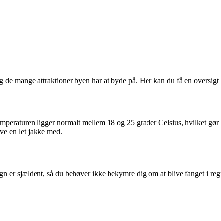
g de mange attraktioner byen har at byde på. Her kan du få en oversigt o
peraturen ligger normalt mellem 18 og 25 grader Celsius, hvilket gør d
ave en let jakke med.
n er sjældent, så du behøver ikke bekymre dig om at blive fanget i re