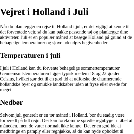
Vejret i Holland i Juli
Når du planlægger en rejse til Holland i juli, er det vigtigt at kende til
det forventede vejr, så du kan pakke passende tøj og planlægge dine
aktiviteter. Juli er en populær måned at besøge Holland på grund af de
behagelige temperaturer og sjove udendørs begivenheder.
Temperaturen i juli
I juli i Holland kan du forvente behagelige sommertemperaturer.
Gennemsnitstemperaturen ligger typisk mellem 18 og 22 grader
Celsius, hvilket gør det til en god tid at udforske de charmerende
hollandske byer og smukke landskaber uden at fryse eller svede for
meget.
Nedbør
Selvom juli generelt er en tør måned i Holland, bør du stadig være
forberedt på lidt regn. Der kan forekomme spredte regnbyger i løbet af
måneden, men de varer normalt ikke længe. Det er en god ide at
medbringe en paraply eller regnjakke, så du kan nyde opholdet til