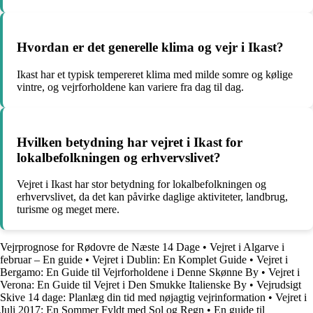
Hvordan er det generelle klima og vejr i Ikast?
Ikast har et typisk tempereret klima med milde somre og kølige
vintre, og vejrforholdene kan variere fra dag til dag.
Hvilken betydning har vejret i Ikast for
lokalbefolkningen og erhvervslivet?
Vejret i Ikast har stor betydning for lokalbefolkningen og
erhvervslivet, da det kan påvirke daglige aktiviteter, landbrug,
turisme og meget mere.
Vejrprognose for Rødovre de Næste 14 Dage
•
Vejret i Algarve i
februar – En guide
•
Vejret i Dublin: En Komplet Guide
•
Vejret i
Bergamo: En Guide til Vejrforholdene i Denne Skønne By
•
Vejret i
Verona: En Guide til Vejret i Den Smukke Italienske By
•
Vejrudsigt
Skive 14 dage: Planlæg din tid med nøjagtig vejrinformation
•
Vejret i
Juli 2017: En Sommer Fyldt med Sol og Regn
•
En guide til