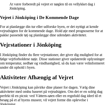
At være forberedt på vejret er nøglen til en vellykket dag i
Jönköping.
Vejret i Jönköping i De Kommende Dage
For at planlægge din tur eller udforske byen, er det nyttigt at kende
vejrudsigten for de kommende dage. Hold øje med prognoserne for at
pakke passende tøj og planlægge dine udendørs aktiviteter.
Vejrstationer i Jönköping
I Jönköping finder du flere vejrstationer, der giver dig mulighed for at
følge vejrforholdene nøje. Disse stationer giver opdaterede oplysninger
om temperatur, nedbør og vindhastighed, så du kan være velinformeret
under dit ophold i byen.
Aktiviteter Afhængig af Vejret
Vejret i Jönköping kan påvirke dine planer for dagen. Vælg dine
aktiviteter med omhu baseret på vejrudsigten. Om det er en solrig dag
perfekt til en picnic ved Vättern-søen eller en regnfuld dag ideel til et
besøg på et af byens museer, vil vejret forme din oplevelse i
Jönköping.