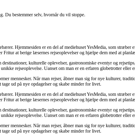
ig. Du bestemmer selv, hvornår du vil stoppe.
indebærer. Hjemmesiden er en del af mediehuset YesMedia, som stræber eft
er Fritur at berige læsernes rejseoplevelser og hjælpe dem med at planl
destinationer, kulturelle oplevelser, gastronomiske eventyr og rejsetips
 unikke rejseoplevelse. Uanset om man er en erfaren globetrotter eller e
 former mennesker. Når man rejser, åbner man sig for nye kulturer, tradit
at tage ud på nye opdagelser og skabe minder for livet.
indebærer. Hjemmesiden er en del af mediehuset YesMedia, som stræber eft
er Fritur at berige læsernes rejseoplevelser og hjælpe dem med at planl
destinationer, kulturelle oplevelser, gastronomiske eventyr og rejsetips
 unikke rejseoplevelse. Uanset om man er en erfaren globetrotter eller e
 former mennesker. Når man rejser, åbner man sig for nye kulturer, tradit
at tage ud på nye opdagelser og skabe minder for livet.