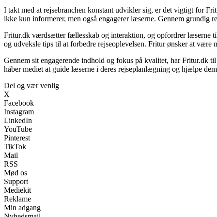
I takt med at rejsebranchen konstant udvikler sig, er det vigtigt for F
ikke kun informerer, men også engagerer læserne. Gennem grundig resea
Fritur.dk værdsætter fællesskab og interaktion, og opfordrer læserne t
og udveksle tips til at forbedre rejseoplevelsen. Fritur ønsker at være 
Gennem sit engagerende indhold og fokus på kvalitet, har Fritur.dk ti
håber mediet at guide læserne i deres rejseplanlægning og hjælpe de
Del og vær venlig
X
Facebook
Instagram
LinkedIn
YouTube
Pinterest
TikTok
Mail
RSS
Mød os
Support
Mediekit
Reklame
Min adgang
Nyhedsmail