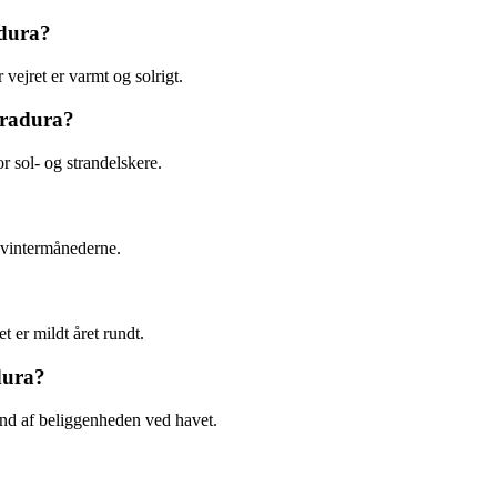
adura?
 vejret er varmt og solrigt.
rradura?
or sol- og strandelskere.
 vintermånederne.
 er mildt året rundt.
dura?
und af beliggenheden ved havet.