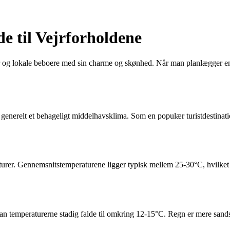
e til Vejrforholdene
er og lokale beboere med sin charme og skønhed. Når man planlægger en 
generelt et behageligt middelhavsklima. Som en populær turistdestinati
rer. Gennemsnitstemperaturene ligger typisk mellem 25-30°C, hvilket g
an temperaturerne stadig falde til omkring 12-15°C. Regn er mere sands