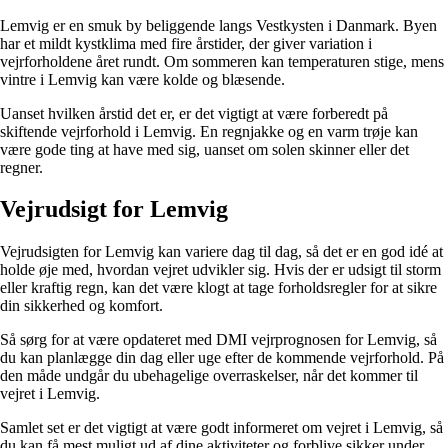
Lemvig er en smuk by beliggende langs Vestkysten i Danmark. Byen
har et mildt kystklima med fire årstider, der giver variation i
vejrforholdene året rundt. Om sommeren kan temperaturen stige, mens
vintre i Lemvig kan være kolde og blæsende.
Uanset hvilken årstid det er, er det vigtigt at være forberedt på
skiftende vejrforhold i Lemvig. En regnjakke og en varm trøje kan
være gode ting at have med sig, uanset om solen skinner eller det
regner.
Vejrudsigt for Lemvig
Vejrudsigten for Lemvig kan variere dag til dag, så det er en god idé at
holde øje med, hvordan vejret udvikler sig. Hvis der er udsigt til storm
eller kraftig regn, kan det være klogt at tage forholdsregler for at sikre
din sikkerhed og komfort.
Så sørg for at være opdateret med DMI vejrprognosen for Lemvig, så
du kan planlægge din dag eller uge efter de kommende vejrforhold. På
den måde undgår du ubehagelige overraskelser, når det kommer til
vejret i Lemvig.
Samlet set er det vigtigt at være godt informeret om vejret i Lemvig, så
du kan få mest muligt ud af dine aktiviteter og forblive sikker under