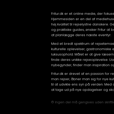
Fritur.dk er et online medie, der foku
Hjemmesiden er en del af mediehuset
høj kvalitet til rejselystne danskere
og praktiske guides, ønsker Fritur a
at planlægge deres næste eventyr.
Med et bredt spektrum af rejsetemaer 
kulturelle oplevelser, gastronomiske e
luksusophold. Målet er at give læser
finde deres unikke rejseoplevelse. U
nybegynder, finder man inspiration og
Fritur.dk er drevet af en passion for 
man rejser, åbner man sig for nye kul
til at udvikle ens syn på verden. Med d
at tage ud på nye opdagelser og skab
© Ingen del må gengives uden skriftlig