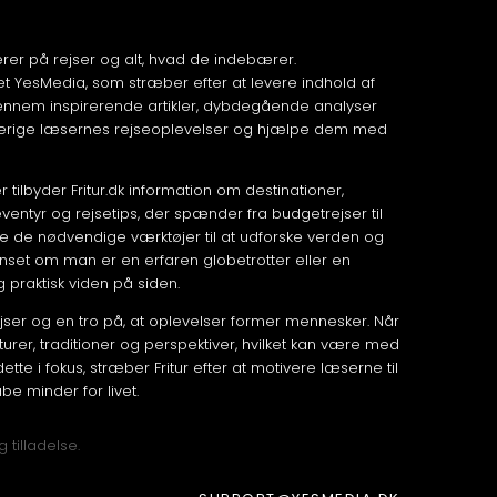
serer på rejser og alt, hvad de indebærer.
 YesMedia, som stræber efter at levere indhold af
. Gennem inspirerende artikler, dybdegående analyser
t berige læsernes rejseoplevelser og hjælpe dem med
tilbyder Fritur.dk information om destinationer,
ventyr og rejsetips, der spænder fra budgetrejser til
ne de nødvendige værktøjer til at udforske verden og
anset om man er en erfaren globetrotter eller en
 praktisk viden på siden.
rejser og en tro på, at oplevelser former mennesker. Når
turer, traditioner og perspektiver, hvilket kan være med
ette i fokus, stræber Fritur efter at motivere læserne til
e minder for livet.
 tilladelse.