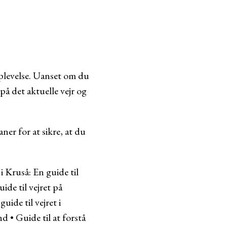
eoplevelse. Uanset om du
å det aktuelle vejr og
ner for at sikre, at du
 i Kruså: En guide til
ide til vejret på
uide til vejret i
and
•
Guide til at forstå