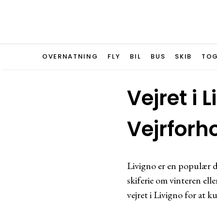
OVERNATNING
FLY
BIL
BUS
SKIB
TO
Vejret i L
Vejrforho
Livigno er en populær d
skiferie om vinteren ell
vejret i Livigno for at 