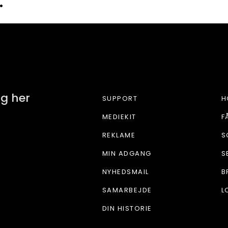
•
FRITUR
ig her
SUPPORT
H
MEDIEKIT
F
REKLAME
S
MIN ADGANG
S
NYHEDSMAIL
B
SAMARBEJDE
L
DIN HISTORIE