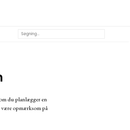
n
t om du planlægger en
t at være opmærksom på