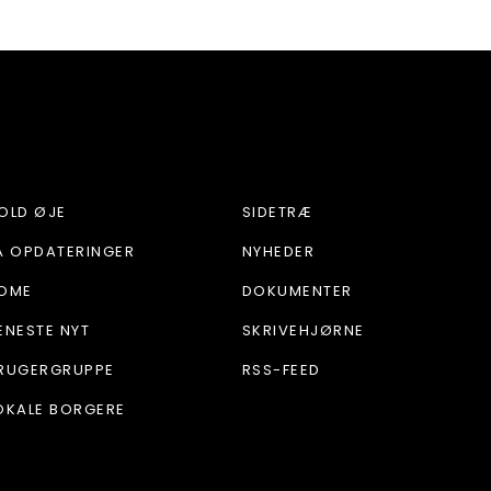
OLD ØJE
SIDETRÆ
Å OPDATERINGER
NYHEDER
OME
DOKUMENTER
ENESTE NYT
SKRIVEHJØRNE
RUGERGRUPPE
RSS-FEED
OKALE BORGERE