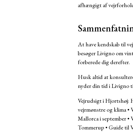
afhængigt af vejrforhol
Sammenfatni
At have kendskab til vej
besøger Livigno om vint
forberede dig derefter.
Husk altid at konsultere
nyder din tid i Livigno t
Vejrudsigt i Hjortshøj:
vejrmønstre og klima
•
Mallorca i september
•
V
Tommerup
•
Guide til V