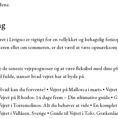
dene.
ng
ret i Livigno er vigtigt for en vellykket og behagelig feri
eren eller om sommeren, er det værd at være opmærksom p
 de seneste vejrprognoser og at være fleksibel med dine pla
il fulde, uanset hvad vejret har at byde på.
 Hvad kan du forvente?
•
Vejret på Mallorca i marts
•
Vejret
Vejret på Rhodos: 14 dage frem – Din ultimative guide
•
Gu
ejret i Torremolinos: Alt du behøver at vide
•
En komplet g
ejret i Vallåsen, Sverige
•
Guide til Vejret i Tolo, Grækenl