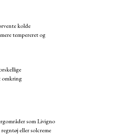
forvente kolde
 mere tempereret og
orskellige
et omkring
bjergområder som Livigno
 regntøj eller solcreme