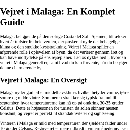
Vejret i Malaga: En Komplet
Guide
Malaga, beliggende på den solrige Costa del Sol i Spanien, tiltrækker
hvert år turister fra hele verden, der ønsker at nyde det behagelige
klima og den smukke kyststrækning. Vejret i Malaga spiller en
afgørende rolle i oplevelsen af byen, da det varierer gennem året og
kan have indflydelse på ens rejseplaner. Lad os dykke ned i, hvordan
vejret i Malaga generelt er, samt hvad du kan forvente, når du besøger
denne charmerende by.
Vejret i Malaga: En Oversigt
Malaga nyder godt af et middelhavsklima, hvilket betyder varme, tørre
somre og milde vintre. Sommeren strækker sig typisk fra juni til
september, hvor temperaturerne kan nå op på omkring 30-35 grader
Celsius. Dette er højsæsonen for turister, da solen skinner næsten
konstant, og vejret er perfekt til strandaktiviteter og sightseeing.
Vinteren i Malaga er mild med temperaturer, der sjældent falder under
10 grader Celsius. Regnvejret er mere udbredt i vintermånederne, især