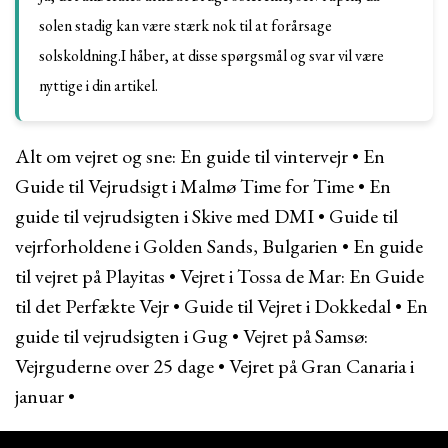
solen stadig kan være stærk nok til at forårsage
solskoldning.I håber, at disse spørgsmål og svar vil være
nyttige i din artikel.
Alt om vejret og sne: En guide til vintervejr
•
En
Guide til Vejrudsigt i Malmø Time for Time
•
En
guide til vejrudsigten i Skive med DMI
•
Guide til
vejrforholdene i Golden Sands, Bulgarien
•
En guide
til vejret på Playitas
•
Vejret i Tossa de Mar: En Guide
til det Perfækte Vejr
•
Guide til Vejret i Dokkedal
•
En
guide til vejrudsigten i Gug
•
Vejret på Samsø:
Vejrguderne over 25 dage
•
Vejret på Gran Canaria i
januar
•