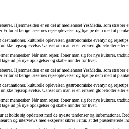
indebærer. Hjemmesiden er en del af mediehuset YesMedia, som stræber eft
er Fritur at berige læsernes rejseoplevelser og hjælpe dem med at planl
destinationer, kulturelle oplevelser, gastronomiske eventyr og rejsetips
 unikke rejseoplevelse. Uanset om man er en erfaren globetrotter eller e
 former mennesker. Når man rejser, åbner man sig for nye kulturer, tradit
at tage ud på nye opdagelser og skabe minder for livet.
indebærer. Hjemmesiden er en del af mediehuset YesMedia, som stræber eft
er Fritur at berige læsernes rejseoplevelser og hjælpe dem med at planl
destinationer, kulturelle oplevelser, gastronomiske eventyr og rejsetips
 unikke rejseoplevelse. Uanset om man er en erfaren globetrotter eller e
 former mennesker. Når man rejser, åbner man sig for nye kulturer, tradit
at tage ud på nye opdagelser og skabe minder for livet.
ritur at holde sig opdateret med de nyeste tendenser og informationer. Re
rch og interviews med eksperter sikrer Fritur, at det præsenterede indh