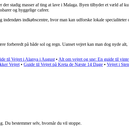
er der stadig masser af ting at lave i Malaga. Byen tilbyder et væld af
barer og hyggelige cafeer.
 indendørs indkøbscentre, hvor man kan udforske lokale specialiteter og
re forberedt på både sol og regn. Uanset vejret kan man dog nyde alt, 
de til Vejret i Alanya i August
•
Alt om vejret og sne: En guide til vinte
kker Vejret
•
Guide til Vejret på Kreta de Næste 14 Dage
•
Vejret i Ste
ig. Du bestemmer selv, hvornår du vil stoppe.