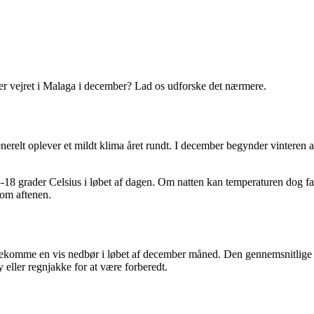
 er vejret i Malaga i december? Lad os udforske det nærmere.
generelt oplever et mildt klima året rundt. I december begynder vinter
 grader Celsius i løbet af dagen. Om natten kan temperaturen dog fald
 om aftenen.
 forekomme en vis nedbør i løbet af december måned. Den gennemsnitlige
eller regnjakke for at være forberedt.