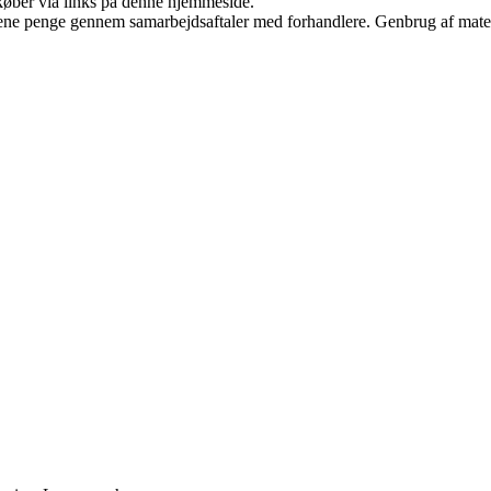
u køber via links på denne hjemmeside.
tjene penge gennem samarbejdsaftaler med forhandlere. Genbrug af mater