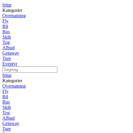
fritur
Kategorier
Overnatning
Fly
Bil
Bus
Skib
Tog
Afbud
Getaway
Ture
Eventyr
fritur
Kategorier
Overnatning
Fly
Bil
Bus
Skib
Tog
Afbud
Getaway
Ture