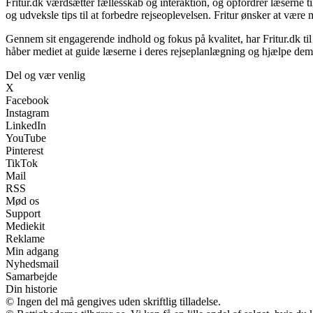
Fritur.dk værdsætter fællesskab og interaktion, og opfordrer læserne t
og udveksle tips til at forbedre rejseoplevelsen. Fritur ønsker at være 
Gennem sit engagerende indhold og fokus på kvalitet, har Fritur.dk ti
håber mediet at guide læserne i deres rejseplanlægning og hjælpe de
Del og vær venlig
X
Facebook
Instagram
LinkedIn
YouTube
Pinterest
TikTok
Mail
RSS
Mød os
Support
Mediekit
Reklame
Min adgang
Nyhedsmail
Samarbejde
Din historie
© Ingen del må gengives uden skriftlig tilladelse.