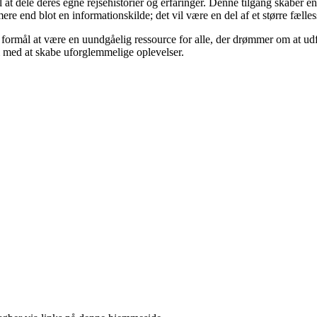
il at dele deres egne rejsehistorier og erfaringer. Denne tilgang skaber
mere end blot en informationskilde; det vil være en del af et større fæll
l formål at være en uundgåelig ressource for alle, der drømmer om at u
m med at skabe uforglemmelige oplevelser.