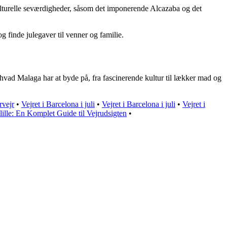
 kulturelle seværdigheder, såsom det imponerende Alcazaba og det
 finde julegaver til venner og familie.
hvad Malaga har at byde på, fra fascinerende kultur til lækker mad og
rvejr
•
Vejret i Barcelona i juli
•
Vejret i Barcelona i juli
•
Vejret i
nlille: En Komplet Guide til Vejrudsigten
•