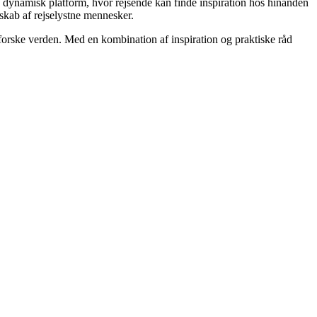
 en dynamisk platform, hvor rejsende kan finde inspiration hos hinanden
esskab af rejselystne mennesker.
dforske verden. Med en kombination af inspiration og praktiske råd