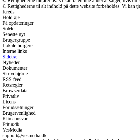
© Rettighederne tilhører os. Vi kan få en lille andel af salget, hvis d
© Rettighederne til alt indhold på dette website forbeholdes. Vi kan 
Kreds
Hold øje
Få opdateringer
SoMe
Seneste nyt
Brugergruppe
Lokale borgere
Interne links
Sidetræ
Nyheder
Dokumenter
Skrivehjørne
RSS-feed
Retsregler
Browserdata
Privatliv
Licens
Forudsætninger
Brugervenlighed
Klimaansvar
Fritur.dk
YesMedia
support@yesmedia.dk