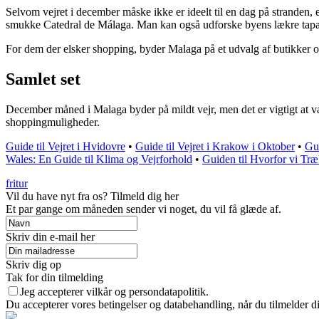
Selvom vejret i december måske ikke er ideelt til en dag på stranden, 
smukke Catedral de Málaga. Man kan også udforske byens lækre tapas
For dem der elsker shopping, byder Malaga på et udvalg af butikker og
Samlet set
December måned i Malaga byder på mildt vejr, men det er vigtigt at væ
shoppingmuligheder.
Guide til Vejret i Hvidovre
•
Guide til Vejret i Krakow i Oktober
•
Gui
Wales: En Guide til Klima og Vejrforhold
•
Guiden til Hvorfor vi Træ
fritur
Vil du have nyt fra os? Tilmeld dig her
Et par gange om måneden sender vi noget, du vil få glæde af.
Skriv din e-mail her
Skriv dig op
Tak for din tilmelding
Jeg accepterer vilkår og persondatapolitik.
Du accepterer vores betingelser og databehandling, når du tilmelder d