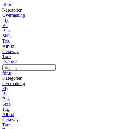
fritur
Kategorier
Overnatning
Fly
Bil
Bus
Skib
Tog
Afbud
Getaway
Ture
Eventyr
fritur
Kategorier
Overnatning
Fly
Bil
Bus
Skib
Tog
Afbud
Getaway
Ture