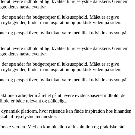
er at levere indhold af høj kvalitet til rejselystne danskere. Gennem
ægge deres næste eventyr.
, der spænder fra budgetrejser til luksusophold. Målet er at give
n nybegynder, finder man inspiration og praktisk viden på siden.
ioner og perspektiver, hvilket kan være med til at udvikle ens syn på
er at levere indhold af høj kvalitet til rejselystne danskere. Gennem
ægge deres næste eventyr.
, der spænder fra budgetrejser til luksusophold. Målet er at give
n nybegynder, finder man inspiration og praktisk viden på siden.
ioner og perspektiver, hvilket kan være med til at udvikle ens syn på
daktionen arbejder målrettet på at levere evidensbaseret indhold, der
old er både relevant og pålideligt.
 en dynamisk platform, hvor rejsende kan finde inspiration hos hinanden
esskab af rejselystne mennesker.
dforske verden. Med en kombination af inspiration og praktiske råd