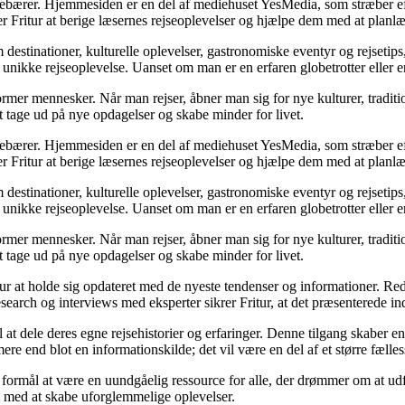
indebærer. Hjemmesiden er en del af mediehuset YesMedia, som stræber eft
er Fritur at berige læsernes rejseoplevelser og hjælpe dem med at planl
destinationer, kulturelle oplevelser, gastronomiske eventyr og rejsetips
 unikke rejseoplevelse. Uanset om man er en erfaren globetrotter eller e
 former mennesker. Når man rejser, åbner man sig for nye kulturer, tradit
at tage ud på nye opdagelser og skabe minder for livet.
indebærer. Hjemmesiden er en del af mediehuset YesMedia, som stræber eft
er Fritur at berige læsernes rejseoplevelser og hjælpe dem med at planl
destinationer, kulturelle oplevelser, gastronomiske eventyr og rejsetips
 unikke rejseoplevelse. Uanset om man er en erfaren globetrotter eller e
 former mennesker. Når man rejser, åbner man sig for nye kulturer, tradit
at tage ud på nye opdagelser og skabe minder for livet.
ritur at holde sig opdateret med de nyeste tendenser og informationer. Re
rch og interviews med eksperter sikrer Fritur, at det præsenterede indh
il at dele deres egne rejsehistorier og erfaringer. Denne tilgang skaber
mere end blot en informationskilde; det vil være en del af et større fæll
l formål at være en uundgåelig ressource for alle, der drømmer om at u
m med at skabe uforglemmelige oplevelser.