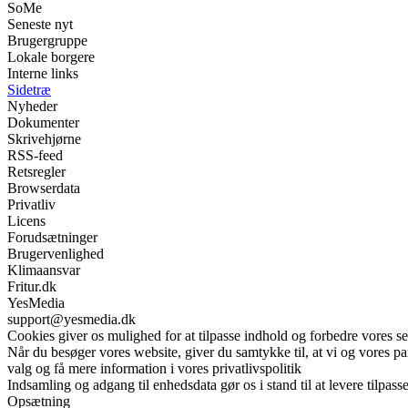
SoMe
Seneste nyt
Brugergruppe
Lokale borgere
Interne links
Sidetræ
Nyheder
Dokumenter
Skrivehjørne
RSS-feed
Retsregler
Browserdata
Privatliv
Licens
Forudsætninger
Brugervenlighed
Klimaansvar
Fritur.dk
YesMedia
support@yesmedia.dk
Cookies giver os mulighed for at tilpasse indhold og forbedre vores s
Når du besøger vores website, giver du samtykke til, at vi og vores pa
valg og få mere information i vores privatlivspolitik
Indsamling og adgang til enhedsdata gør os i stand til at levere tilpass
Opsætning