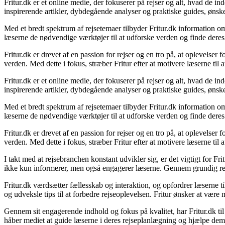
Fritur.dk er et online medie, der fokuserer på rejser og alt, hvad de 
inspirerende artikler, dybdegående analyser og praktiske guides, ønsk
Med et bredt spektrum af rejsetemaer tilbyder Fritur.dk information om 
læserne de nødvendige værktøjer til at udforske verden og finde deres
Fritur.dk er drevet af en passion for rejser og en tro på, at oplevelser
verden. Med dette i fokus, stræber Fritur efter at motivere læserne til 
Fritur.dk er et online medie, der fokuserer på rejser og alt, hvad de 
inspirerende artikler, dybdegående analyser og praktiske guides, ønsk
Med et bredt spektrum af rejsetemaer tilbyder Fritur.dk information om 
læserne de nødvendige værktøjer til at udforske verden og finde deres
Fritur.dk er drevet af en passion for rejser og en tro på, at oplevelser
verden. Med dette i fokus, stræber Fritur efter at motivere læserne til 
I takt med at rejsebranchen konstant udvikler sig, er det vigtigt for F
ikke kun informerer, men også engagerer læserne. Gennem grundig resea
Fritur.dk værdsætter fællesskab og interaktion, og opfordrer læserne t
og udveksle tips til at forbedre rejseoplevelsen. Fritur ønsker at være 
Gennem sit engagerende indhold og fokus på kvalitet, har Fritur.dk ti
håber mediet at guide læserne i deres rejseplanlægning og hjælpe de