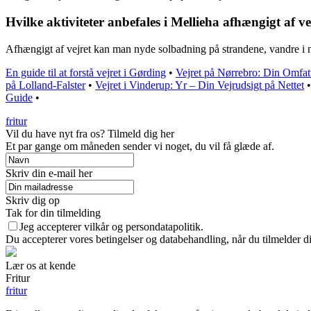
Hvilke aktiviteter anbefales i Mellieha afhængigt af ve
Afhængigt af vejret kan man nyde solbadning på strandene, vandre i n
En guide til at forstå vejret i Gørding
•
Vejret på Nørrebro: Din Omfat
på Lolland-Falster
•
Vejret i Vinderup: Yr – Din Vejrudsigt på Nettet
Guide
•
fritur
Vil du have nyt fra os? Tilmeld dig her
Et par gange om måneden sender vi noget, du vil få glæde af.
Skriv din e-mail her
Skriv dig op
Tak for din tilmelding
Jeg accepterer vilkår og persondatapolitik.
Du accepterer vores betingelser og databehandling, når du tilmelder d
Lær os at kende
Fritur
fritur