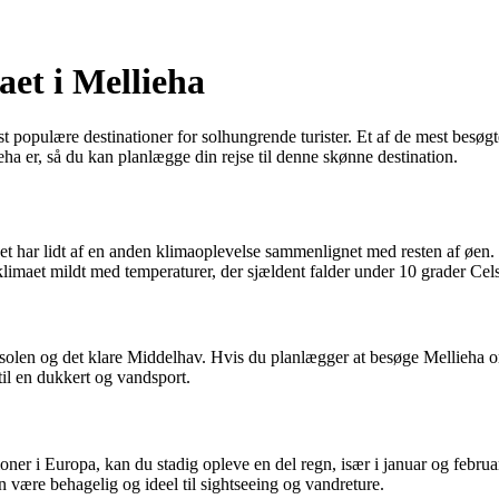
aet i Mellieha
 populære destinationer for solhungrende turister. Et af de mest besøgt
eha er, så du kan planlægge din rejse til denne skønne destination.
ådet har lidt af en anden klimaoplevelse sammenlignet med resten af øe
imaet mildt med temperaturer, der sjældent falder under 10 grader Cels
e solen og det klare Middelhav. Hvis du planlægger at besøge Mellieha 
til en dukkert og vandsport.
ioner i Europa, kan du stadig opleve en del regn, især i januar og febru
 være behagelig og ideel til sightseeing og vandreture.