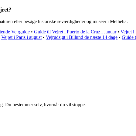
jret?
aturen eller besøge historiske seværdigheder og museer i Mellieha.
tende Vejrguide
•
Guide til Vejret i Puerto de la Cruz i Januar
•
Vejret i
•
Vejret i Paris i august
•
Vejrudsigt i Billund de næste 14 dage
•
Guide t
ig. Du bestemmer selv, hvornår du vil stoppe.