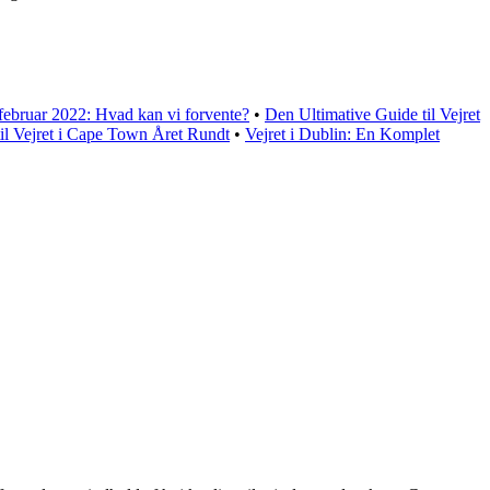
 februar 2022: Hvad kan vi forvente?
•
Den Ultimative Guide til Vejret
il Vejret i Cape Town Året Rundt
•
Vejret i Dublin: En Komplet