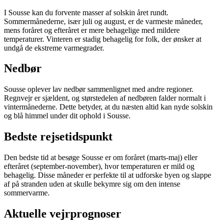
I Sousse kan du forvente masser af solskin året rundt.
Sommermånederne, især juli og august, er de varmeste måneder,
mens foråret og efteråret er mere behagelige med mildere
temperaturer. Vinteren er stadig behagelig for folk, der ønsker at
undgå de ekstreme varmegrader.
Nedbør
Sousse oplever lav nedbør sammenlignet med andre regioner.
Regnvejr er sjældent, og størstedelen af nedbøren falder normalt i
vintermånederne. Dette betyder, at du næsten altid kan nyde solskin
og blå himmel under dit ophold i Sousse.
Bedste rejsetidspunkt
Den bedste tid at besøge Sousse er om foråret (marts-maj) eller
efteråret (september-november), hvor temperaturen er mild og
behagelig. Disse måneder er perfekte til at udforske byen og slappe
af på stranden uden at skulle bekymre sig om den intense
sommervarme.
Aktuelle vejrprognoser