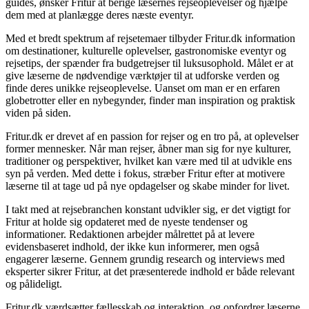
guides, ønsker Fritur at berige læsernes rejseoplevelser og hjælpe
dem med at planlægge deres næste eventyr.
Med et bredt spektrum af rejsetemaer tilbyder Fritur.dk information
om destinationer, kulturelle oplevelser, gastronomiske eventyr og
rejsetips, der spænder fra budgetrejser til luksusophold. Målet er at
give læserne de nødvendige værktøjer til at udforske verden og
finde deres unikke rejseoplevelse. Uanset om man er en erfaren
globetrotter eller en nybegynder, finder man inspiration og praktisk
viden på siden.
Fritur.dk er drevet af en passion for rejser og en tro på, at oplevelser
former mennesker. Når man rejser, åbner man sig for nye kulturer,
traditioner og perspektiver, hvilket kan være med til at udvikle ens
syn på verden. Med dette i fokus, stræber Fritur efter at motivere
læserne til at tage ud på nye opdagelser og skabe minder for livet.
I takt med at rejsebranchen konstant udvikler sig, er det vigtigt for
Fritur at holde sig opdateret med de nyeste tendenser og
informationer. Redaktionen arbejder målrettet på at levere
evidensbaseret indhold, der ikke kun informerer, men også
engagerer læserne. Gennem grundig research og interviews med
eksperter sikrer Fritur, at det præsenterede indhold er både relevant
og pålideligt.
Fritur.dk værdsætter fællesskab og interaktion, og opfordrer læserne