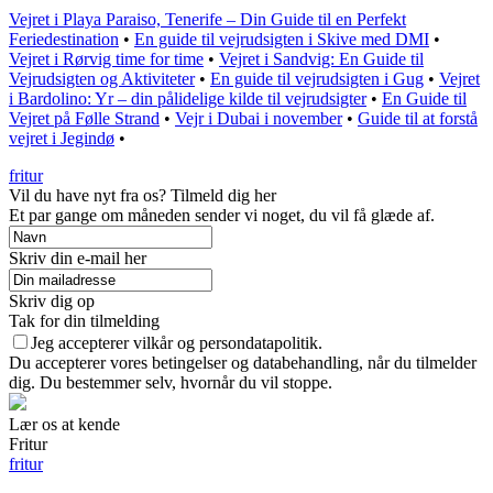
Vejret i Playa Paraiso, Tenerife – Din Guide til en Perfekt
Feriedestination
•
En guide til vejrudsigten i Skive med DMI
•
Vejret i Rørvig time for time
•
Vejret i Sandvig: En Guide til
Vejrudsigten og Aktiviteter
•
En guide til vejrudsigten i Gug
•
Vejret
i Bardolino: Yr – din pålidelige kilde til vejrudsigter
•
En Guide til
Vejret på Følle Strand
•
Vejr i Dubai i november
•
Guide til at forstå
vejret i Jegindø
•
fritur
Vil du have nyt fra os? Tilmeld dig her
Et par gange om måneden sender vi noget, du vil få glæde af.
Skriv din e-mail her
Skriv dig op
Tak for din tilmelding
Jeg accepterer vilkår og persondatapolitik.
Du accepterer vores betingelser og databehandling, når du tilmelder
dig. Du bestemmer selv, hvornår du vil stoppe.
Lær os at kende
Fritur
fritur