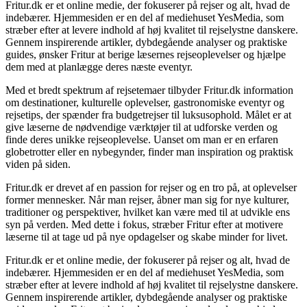
Fritur.dk er et online medie, der fokuserer på rejser og alt, hvad de
indebærer. Hjemmesiden er en del af mediehuset YesMedia, som
stræber efter at levere indhold af høj kvalitet til rejselystne danskere.
Gennem inspirerende artikler, dybdegående analyser og praktiske
guides, ønsker Fritur at berige læsernes rejseoplevelser og hjælpe
dem med at planlægge deres næste eventyr.
Med et bredt spektrum af rejsetemaer tilbyder Fritur.dk information
om destinationer, kulturelle oplevelser, gastronomiske eventyr og
rejsetips, der spænder fra budgetrejser til luksusophold. Målet er at
give læserne de nødvendige værktøjer til at udforske verden og
finde deres unikke rejseoplevelse. Uanset om man er en erfaren
globetrotter eller en nybegynder, finder man inspiration og praktisk
viden på siden.
Fritur.dk er drevet af en passion for rejser og en tro på, at oplevelser
former mennesker. Når man rejser, åbner man sig for nye kulturer,
traditioner og perspektiver, hvilket kan være med til at udvikle ens
syn på verden. Med dette i fokus, stræber Fritur efter at motivere
læserne til at tage ud på nye opdagelser og skabe minder for livet.
Fritur.dk er et online medie, der fokuserer på rejser og alt, hvad de
indebærer. Hjemmesiden er en del af mediehuset YesMedia, som
stræber efter at levere indhold af høj kvalitet til rejselystne danskere.
Gennem inspirerende artikler, dybdegående analyser og praktiske