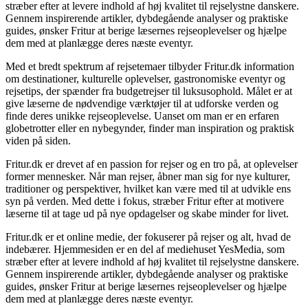
stræber efter at levere indhold af høj kvalitet til rejselystne danskere.
Gennem inspirerende artikler, dybdegående analyser og praktiske
guides, ønsker Fritur at berige læsernes rejseoplevelser og hjælpe
dem med at planlægge deres næste eventyr.
Med et bredt spektrum af rejsetemaer tilbyder Fritur.dk information
om destinationer, kulturelle oplevelser, gastronomiske eventyr og
rejsetips, der spænder fra budgetrejser til luksusophold. Målet er at
give læserne de nødvendige værktøjer til at udforske verden og
finde deres unikke rejseoplevelse. Uanset om man er en erfaren
globetrotter eller en nybegynder, finder man inspiration og praktisk
viden på siden.
Fritur.dk er drevet af en passion for rejser og en tro på, at oplevelser
former mennesker. Når man rejser, åbner man sig for nye kulturer,
traditioner og perspektiver, hvilket kan være med til at udvikle ens
syn på verden. Med dette i fokus, stræber Fritur efter at motivere
læserne til at tage ud på nye opdagelser og skabe minder for livet.
Fritur.dk er et online medie, der fokuserer på rejser og alt, hvad de
indebærer. Hjemmesiden er en del af mediehuset YesMedia, som
stræber efter at levere indhold af høj kvalitet til rejselystne danskere.
Gennem inspirerende artikler, dybdegående analyser og praktiske
guides, ønsker Fritur at berige læsernes rejseoplevelser og hjælpe
dem med at planlægge deres næste eventyr.