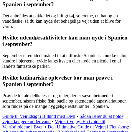
Spanien i september?
Det anbefales at pakke let og luftigt tøj, solcreme, en hat og en
vandflaske, så du kan nyde det behagelige vejr uden at blive for
varm.
Hvilke udendørsaktiviteter kan man nyde i Spanien
i september?
September er en ideel måned til at udforske Spaniens smukke natur,
vandre i bjergene, cykle langs kysten eller nyde en picnic i en af
landets fantastiske parker.
Hvilke kulinariske oplevelser bør man prøve i
Spanien i september?
Prøv de lokale delikatesser og retter, der er sæsonbetonede i
september, såsom friske fisk, paella og spændende tapasvariationer,
som findes på de mange hyggelige restauranter i Spanien.
Guide til Vejrudsigt i Billund med DMI
•
Sådan lærer du at holde
vejret længere under vand
•
Vejret i Vejby: En Guide til
Vejrforholdene i Byen
•
Den Ultimative Guide til Vejret i Flensborg: