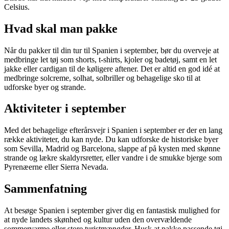
Celsius.
Hvad skal man pakke
Når du pakker til din tur til Spanien i september, bør du overveje at
medbringe let tøj som shorts, t-shirts, kjoler og badetøj, samt en let
jakke eller cardigan til de køligere aftener. Det er altid en god idé at
medbringe solcreme, solhat, solbriller og behagelige sko til at
udforske byer og strande.
Aktiviteter i september
Med det behagelige efterårsvejr i Spanien i september er der en lang
række aktiviteter, du kan nyde. Du kan udforske de historiske byer
som Sevilla, Madrid og Barcelona, slappe af på kysten med skønne
strande og lækre skaldyrsretter, eller vandre i de smukke bjerge som
Pyrenæerne eller Sierra Nevada.
Sammenfatning
At besøge Spanien i september giver dig en fantastisk mulighed for
at nyde landets skønhed og kultur uden den overvældende
sommervarme eller store turistmængder. Husk at pakke passende tøj