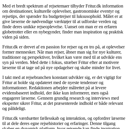
Med et bredt spektrum af rejsetemaer tilbyder Fritur.dk information
om destinationer, kulturelle oplevelser, gastronomiske eventyr og
rejsetips, der spænder fra budgetrejser til luksusophold. Målet er at
give læserne de nødvendige værktøjer til at udforske verden og
finde deres unikke rejseoplevelse. Uanset om man er en erfaren
globetrotter eller en nybegynder, finder man inspiration og praktisk
viden på siden.
Fritur.dk er drevet af en passion for rejser og en tro på, at oplevelser
former mennesker. Når man rejser, åbner man sig for nye kulturer,
traditioner og perspektiver, hvilket kan være med til at udvikle ens
syn på verden. Med dette i fokus, stræber Fritur efter at motivere
læserne til at tage ud på nye opdagelser og skabe minder for livet.
I takt med at rejsebranchen konstant udvikler sig, er det vigtigt for
Fritur at holde sig opdateret med de nyeste tendenser og
informationer. Redaktionen arbejder målrettet på at levere
evidensbaseret indhold, der ikke kun informerer, men også
engagerer læserne. Gennem grundig research og interviews med
eksperter sikrer Fritur, at det præsenterede indhold er både relevant
og pålideligt.
Fritur.dk værdsætter fællesskab og interaktion, og opfordrer læserne
til at dele deres egne rejsehistorier og erfaringer. Denne tilgang
skaber en dynamisk platform, hvor rejsende kan finde inspiration