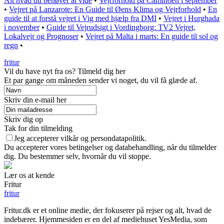
Alt hvad du behøver at vide
•
Vejrforhold på Caminoen i september
•
Vejret på Lanzarote: En Guide til Øens Klima og Vejrforhold
•
En
guide til at forstå vejret i Vig med hjælp fra DMI
•
Vejret i Hurghada
i november
•
Guide til Vejrudsigt i Vordingborg: TV2 Vejret,
Lokalvejr og Prognoser
•
Vejret på Malta i marts: En guide til sol og
regn
•
fritur
Vil du have nyt fra os? Tilmeld dig her
Et par gange om måneden sender vi noget, du vil få glæde af.
Skriv din e-mail her
Skriv dig op
Tak for din tilmelding
Jeg accepterer vilkår og persondatapolitik.
Du accepterer vores betingelser og databehandling, når du tilmelder
dig. Du bestemmer selv, hvornår du vil stoppe.
Lær os at kende
Fritur
fritur
Fritur.dk er et online medie, der fokuserer på rejser og alt, hvad de
indebærer. Hjemmesiden er en del af mediehuset YesMedia, som