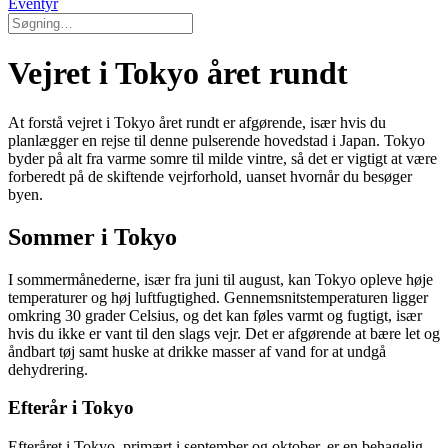
Eventyr
Vejret i Tokyo året rundt
At forstå vejret i Tokyo året rundt er afgørende, især hvis du
planlægger en rejse til denne pulserende hovedstad i Japan. Tokyo
byder på alt fra varme somre til milde vintre, så det er vigtigt at være
forberedt på de skiftende vejrforhold, uanset hvornår du besøger
byen.
Sommer i Tokyo
I sommermånederne, især fra juni til august, kan Tokyo opleve høje
temperaturer og høj luftfugtighed. Gennemsnitstemperaturen ligger
omkring 30 grader Celsius, og det kan føles varmt og fugtigt, især
hvis du ikke er vant til den slags vejr. Det er afgørende at bære let og
åndbart tøj samt huske at drikke masser af vand for at undgå
dehydrering.
Efterår i Tokyo
Efteråret i Tokyo, primært i september og oktober, er en behagelig