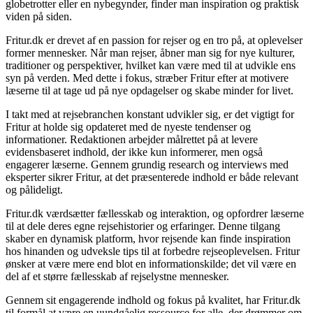
globetrotter eller en nybegynder, finder man inspiration og praktisk
viden på siden.
Fritur.dk er drevet af en passion for rejser og en tro på, at oplevelser
former mennesker. Når man rejser, åbner man sig for nye kulturer,
traditioner og perspektiver, hvilket kan være med til at udvikle ens
syn på verden. Med dette i fokus, stræber Fritur efter at motivere
læserne til at tage ud på nye opdagelser og skabe minder for livet.
I takt med at rejsebranchen konstant udvikler sig, er det vigtigt for
Fritur at holde sig opdateret med de nyeste tendenser og
informationer. Redaktionen arbejder målrettet på at levere
evidensbaseret indhold, der ikke kun informerer, men også
engagerer læserne. Gennem grundig research og interviews med
eksperter sikrer Fritur, at det præsenterede indhold er både relevant
og pålideligt.
Fritur.dk værdsætter fællesskab og interaktion, og opfordrer læserne
til at dele deres egne rejsehistorier og erfaringer. Denne tilgang
skaber en dynamisk platform, hvor rejsende kan finde inspiration
hos hinanden og udveksle tips til at forbedre rejseoplevelsen. Fritur
ønsker at være mere end blot en informationskilde; det vil være en
del af et større fællesskab af rejselystne mennesker.
Gennem sit engagerende indhold og fokus på kvalitet, har Fritur.dk
til formål at være en uundgåelig ressource for alle, der drømmer om