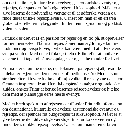
om destinationer, kulturelle oplevelser, gastronomiske eventyr og
rejsetips, der spænder fra budgetrejser til luksusophold. Målet er at
give læserne de nødvendige værktøjer til at udforske verden og
finde deres unikke rejseoplevelse. Uanset om man er en erfaren
globetrotter eller en nybegynder, finder man inspiration og praktisk
viden på siden.
Fritur.dk er drevet af en passion for rejser og en tro på, at oplevelser
former mennesker. Når man rejser, åbner man sig for nye kulturer,
traditioner og perspektiver, hvilket kan være med til at udvikle ens
syn på verden. Med dette i fokus, stræber Fritur efter at motivere
læserne til at tage ud på nye opdagelser og skabe minder for livet.
Fritur.dk er et online medie, der fokuserer på rejser og alt, hvad de
indebærer. Hjemmesiden er en del af mediehuset YesMedia, som
stræber efter at levere indhold af høj kvalitet til rejselystne danskere.
Gennem inspirerende artikler, dybdegående analyser og praktiske
guides, ønsker Fritur at berige læsernes rejseoplevelser og hjælpe
dem med at planlægge deres næste eventyr.
Med et bredt spektrum af rejsetemaer tilbyder Fritur.dk information
om destinationer, kulturelle oplevelser, gastronomiske eventyr og
rejsetips, der spænder fra budgetrejser til luksusophold. Målet er at
give læserne de nødvendige værktøjer til at udforske verden og
finde deres unikke rejseoplevelse. Uanset om man er en erfaren