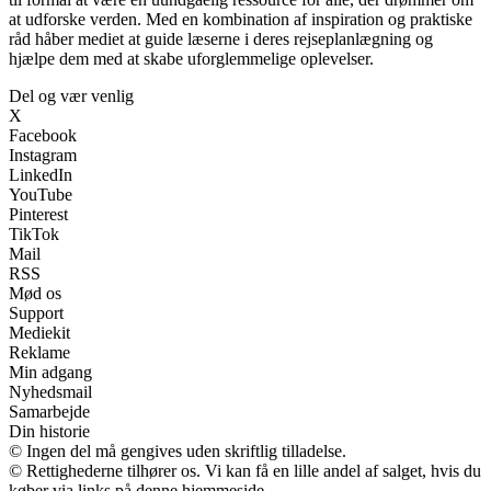
at udforske verden. Med en kombination af inspiration og praktiske
råd håber mediet at guide læserne i deres rejseplanlægning og
hjælpe dem med at skabe uforglemmelige oplevelser.
Del og vær venlig
X
Facebook
Instagram
LinkedIn
YouTube
Pinterest
TikTok
Mail
RSS
Mød os
Support
Mediekit
Reklame
Min adgang
Nyhedsmail
Samarbejde
Din historie
© Ingen del må gengives uden skriftlig tilladelse.
© Rettighederne tilhører os. Vi kan få en lille andel af salget, hvis du
køber via links på denne hjemmeside.