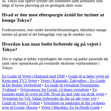
Ja, Tokyo kan opleve tyfoner om sommeren samt jordskælv som
følge af byens placering på en geologisk aktiv zone.
Hvad er den mest efterspurgte årstid for turister at
besøge Tokyo?
Forårssæsonen, især under kirsebærblomstringen, tiltrækker mange
turister på grund af det behagelige vejr og de smukke syn.
Hvordan kan man bedst forberede sig på vejret i
Tokyo?
Det er vigtigt at tjekke vejrudsigten før rejsen og pakke passende tøj
samt være opmærksom på eventuelle ekstreme vejrhændelser i
Tokyo.
En Guide til Vejret i Hadsund med DMI
•
Guide til at følge vejret på
Kreta med TV2 Vejret
•
Vejret i Kalamaki, Zakynthos – En Guide
til De Bedste Vejrforhold
•
En guide til vejrudsigt Neumünster,
Tyskland
•
Vejrprognose for Grenå: 14 dages vejrudsigt
•
En
komplet guide til vejret på DR: Hvad du skal vide om dr.dk vejret
•
Vejrudsigt for Vrå: Sådan forbereder du dig på alle typer vejr
•
Guide til Vejret i Tyrkiet
•
Vejrudsigt og pakketips til din 14-dages
rejse til Goslar, Harzen
•
Vejret i Marokko: En In-Depth Guide
•