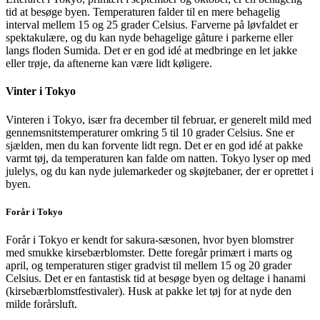
tid at besøge byen. Temperaturen falder til en mere behagelig
interval mellem 15 og 25 grader Celsius. Farverne på løvfaldet er
spektakulære, og du kan nyde behagelige gåture i parkerne eller
langs floden Sumida. Det er en god idé at medbringe en let jakke
eller trøje, da aftenerne kan være lidt køligere.
Vinter i Tokyo
Vinteren i Tokyo, især fra december til februar, er generelt mild med
gennemsnitstemperaturer omkring 5 til 10 grader Celsius. Sne er
sjælden, men du kan forvente lidt regn. Det er en god idé at pakke
varmt tøj, da temperaturen kan falde om natten. Tokyo lyser op med
julelys, og du kan nyde julemarkeder og skøjtebaner, der er oprettet i
byen.
Forår i Tokyo
Forår i Tokyo er kendt for sakura-sæsonen, hvor byen blomstrer
med smukke kirsebærblomster. Dette foregår primært i marts og
april, og temperaturen stiger gradvist til mellem 15 og 20 grader
Celsius. Det er en fantastisk tid at besøge byen og deltage i hanami
(kirsebærblomstfestivaler). Husk at pakke let tøj for at nyde den
milde forårsluft.