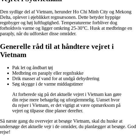
Den sydlige del af Vietnam, herunder Ho Chi Minh City og Mekong
Delta, oplever i øjeblikket regnsæsonen. Dette betyder hyppige
regnbyger og høj luftfugtighed. Temperaturerne forbliver dog
forholdsvis varme og ligger omkring 25-30°C. Husk at medbringe en
paraply, når du udforsker disse områder.
Generelle råd til at håndtere vejret i
Vietnam
Pak let og åndbart tøj
Medbring en paraply eller regnfrakke
Drik masser af vand for at undgå dehydrering
Søg skygge i de varme middagstimer
At forberede sig på det aktuelle vejret i Vietnam kan gøre
din rejse mere behagelig og uforglemmelig. Uanset hvor
du rejser i Vietnam, er det vigtigt at være opmærksom på
vejret og tilpasse dine planer derefter.
Så næste gang du overvejer at besøge Vietnam, skal du huske at
undersøge det aktuelle vejr i de områder, du planlægger at besøge. God
rejse!