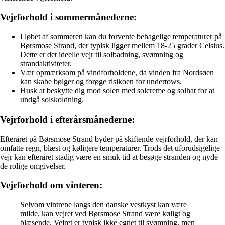
Vejrforhold i sommermånederne:
I løbet af sommeren kan du forvente behagelige temperaturer på
Børsmose Strand, der typisk ligger mellem 18-25 grader Celsius.
Dette er det ideelle vejr til solbadning, svømning og
strandaktiviteter.
Vær opmærksom på vindforholdene, da vinden fra Nordsøen
kan skabe bølger og forøge risikoen for undertows.
Husk at beskytte dig mod solen med solcreme og solhat for at
undgå solskoldning.
Vejrforhold i efterårsmånederne:
Efteråret på Børsmose Strand byder på skiftende vejrforhold, der kan
omfatte regn, blæst og køligere temperaturer. Trods det uforudsigelige
vejr kan efteråret stadig være en smuk tid at besøge stranden og nyde
de rolige omgivelser.
Vejrforhold om vinteren:
Selvom vintrene langs den danske vestkyst kan være
milde, kan vejret ved Børsmose Strand være køligt og
blæsende. Vejret er typisk ikke egnet til svømning, men