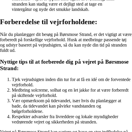
stranden kan stadig være et dejligt sted at tage en
vintergåtur og nyde det smukke landskab.
Forberedelse til vejrforholdene:
Når du planlægger dit besøg på Børsmose Strand, er det vigtigt at være
forberedt på forskellige vejrforhold. Husk at medbringe passende tøj
og udstyr baseret på vejrudsigten, så du kan nyde din tid på stranden
fuldt ud.
Nyttige tips til at forberede dig på vejret på Børsmose
Strand:
Tjek vejrudsigten inden din tur for at få en idé om de forventede
vejrforhold.
Medbring solcreme, solhat og en let jakke for at være forberedt
på skiftende vejrforhold.
Vær opmærksom på tidevandet, især hvis du planlægger at
bade, da tidevandet kan påvirke vandstanden og
bølgeforholdene.
Respekter advarsler fra livreddere og lokale myndigheder
vedrørende vejret og sikkerheden på stranden.
Vejret på Børsmose Strand kan variere og have en stor indflydelse på