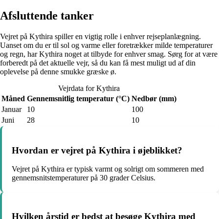
Afsluttende tanker
Vejret på Kythira spiller en vigtig rolle i enhver rejseplanlægning.
Uanset om du er til sol og varme eller foretrækker milde temperaturer
og regn, har Kythira noget at tilbyde for enhver smag. Sørg for at være
forberedt på det aktuelle vejr, så du kan få mest muligt ud af din
oplevelse på denne smukke græske ø.
Vejrdata for Kythira
Måned
Gennemsnitlig temperatur (°C)
Nedbør (mm)
Januar
10
100
Juni
28
10
Hvordan er vejret på Kythira i øjeblikket?
Vejret på Kythira er typisk varmt og solrigt om sommeren med
gennemsnitstemperaturer på 30 grader Celsius.
Hvilken årstid er bedst at besøge Kythira med