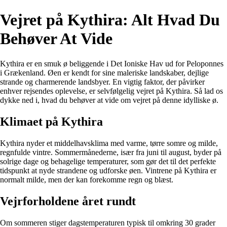
Vejret på Kythira: Alt Hvad Du
Behøver At Vide
Kythira er en smuk ø beliggende i Det Ioniske Hav ud for Peloponnes
i Grækenland. Øen er kendt for sine maleriske landskaber, dejlige
strande og charmerende landsbyer. En vigtig faktor, der påvirker
enhver rejsendes oplevelse, er selvfølgelig vejret på Kythira. Så lad os
dykke ned i, hvad du behøver at vide om vejret på denne idylliske ø.
Klimaet på Kythira
Kythira nyder et middelhavsklima med varme, tørre somre og milde,
regnfulde vintre. Sommermånederne, især fra juni til august, byder på
solrige dage og behagelige temperaturer, som gør det til det perfekte
tidspunkt at nyde strandene og udforske øen. Vintrene på Kythira er
normalt milde, men der kan forekomme regn og blæst.
Vejrforholdene året rundt
Om sommeren stiger dagstemperaturen typisk til omkring 30 grader