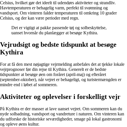
Celsius, hvilket gør det ideelt til udendørs aktiviteter og strandliv.
Havtemperaturen er behagelig varm, perfekt til svømning og
vandsport. Om vinteren falder temperaturen til omkring 10 grader
Celsius, og der kan være perioder med regn.
Det er vigtigt at pakke passende tøj og solbeskyttelse,
uanset hvornår du planlægger at besøge Kythira.
Vejrudsigt og bedste tidspunkt at besøge
Kythira
For at få den mest nøjagtige vejrmelding anbefales det at tjekke lokale
vejrprognoser før din rejse til Kythira. Generelt er de bedste
tidspunkter at besøge øen om foråret (april-maj) og efteråret
(september-oktober), når vejret er behageligt, og turistermængden er
mindre end i løbet af sommeren.
Aktiviteter og oplevelser i forskelligt vejr
På Kythira er der masser at lave uanset vejret. Om sommeren kan du
nyde solbadning, vandsport og vandreture i naturen. Om vinteren kan
du udforske de historiske seværdigheder, smage på lokal gastronomi
og opleve øens kultur.