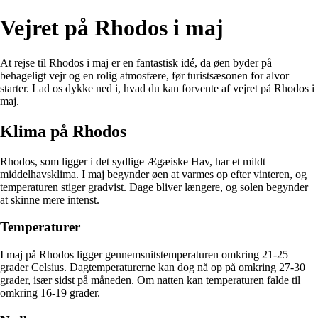
Vejret på Rhodos i maj
At rejse til Rhodos i maj er en fantastisk idé, da øen byder på
behageligt vejr og en rolig atmosfære, før turistsæsonen for alvor
starter. Lad os dykke ned i, hvad du kan forvente af vejret på Rhodos i
maj.
Klima på Rhodos
Rhodos, som ligger i det sydlige Ægæiske Hav, har et mildt
middelhavsklima. I maj begynder øen at varmes op efter vinteren, og
temperaturen stiger gradvist. Dage bliver længere, og solen begynder
at skinne mere intenst.
Temperaturer
I maj på Rhodos ligger gennemsnitstemperaturen omkring 21-25
grader Celsius. Dagtemperaturerne kan dog nå op på omkring 27-30
grader, især sidst på måneden. Om natten kan temperaturen falde til
omkring 16-19 grader.