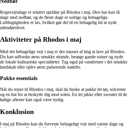
Nedbør
Regnvejrsdage er relativt sjældne på Rhodos i maj. Øen har kun få
dage med nedbør, og de fleste dage er solrige og behagelige.
Luftfugtigheden er lav, hvilket gør det til en behagelig tid at nyde
udendørslivet.
Aktiviteter på Rhodos i maj
Med det behagelige vejr i maj er der masser af ting at lave på Rhodos.
Du kan udforske øens smukke strande, besøge gamle ruiner og nyde
de lokale kulinariske specialiteter. Tag også på vandreture i det smukke
landskab eller oplev øens pulserende natteliv.
Pakke essentials
Når du rejser til Rhodos i maj, skal du huske at pakke let tøj, solcreme
og en hat for at beskytte dig mod solen. En let jakke eller sweater til de
kølige aftener kan også være nyttig.
Konklusion
I maj på Rhodos kan du forvente behageligt vejr med varme dage og