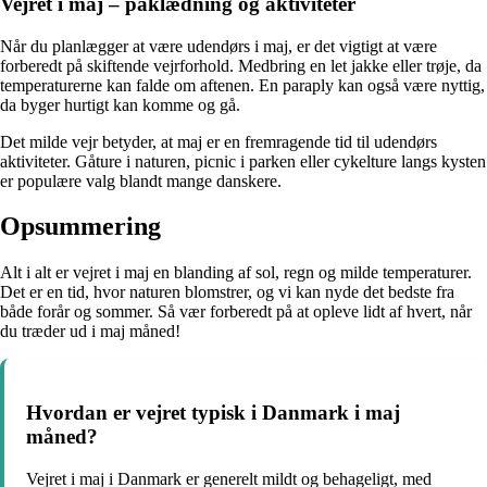
Vejret i maj – påklædning og aktiviteter
Når du planlægger at være udendørs i maj, er det vigtigt at være
forberedt på skiftende vejrforhold. Medbring en let jakke eller trøje, da
temperaturerne kan falde om aftenen. En paraply kan også være nyttig,
da byger hurtigt kan komme og gå.
Det milde vejr betyder, at maj er en fremragende tid til udendørs
aktiviteter. Gåture i naturen, picnic i parken eller cykelture langs kysten
er populære valg blandt mange danskere.
Opsummering
Alt i alt er vejret i maj en blanding af sol, regn og milde temperaturer.
Det er en tid, hvor naturen blomstrer, og vi kan nyde det bedste fra
både forår og sommer. Så vær forberedt på at opleve lidt af hvert, når
du træder ud i maj måned!
Hvordan er vejret typisk i Danmark i maj
måned?
Vejret i maj i Danmark er generelt mildt og behageligt, med