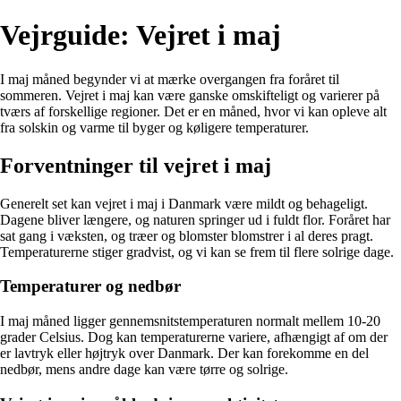
Vejrguide: Vejret i maj
I maj måned begynder vi at mærke overgangen fra foråret til
sommeren. Vejret i maj kan være ganske omskifteligt og varierer på
tværs af forskellige regioner. Det er en måned, hvor vi kan opleve alt
fra solskin og varme til byger og køligere temperaturer.
Forventninger til vejret i maj
Generelt set kan vejret i maj i Danmark være mildt og behageligt.
Dagene bliver længere, og naturen springer ud i fuldt flor. Foråret har
sat gang i væksten, og træer og blomster blomstrer i al deres pragt.
Temperaturerne stiger gradvist, og vi kan se frem til flere solrige dage.
Temperaturer og nedbør
I maj måned ligger gennemsnitstemperaturen normalt mellem 10-20
grader Celsius. Dog kan temperaturerne variere, afhængigt af om der
er lavtryk eller højtryk over Danmark. Der kan forekomme en del
nedbør, mens andre dage kan være tørre og solrige.