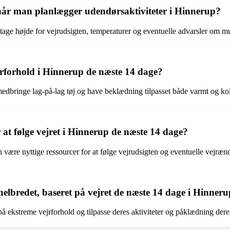
, når man planlægger udendørsaktiviteter i Hinnerup?
t tage højde for vejrudsigten, temperaturer og eventuelle advarsler om m
ejrforhold i Hinnerup de næste 14 dage?
 medbringe lag-på-lag tøj og have beklædning tilpasset både varmt og kol
 at følge vejret i Hinnerup de næste 14 dage?
 være nyttige ressourcer for at følge vejrudsigten og eventuelle vejræn
helbredet, baseret på vejret de næste 14 dage i Hinner
treme vejrforhold og tilpasse deres aktiviteter og påklædning derefte