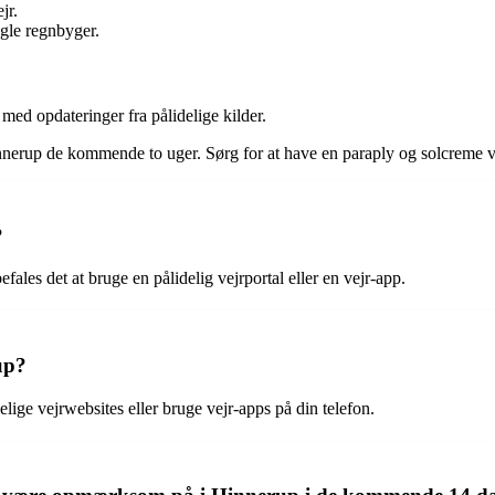
jr.
gle regnbyger.
 med opdateringer fra pålidelige kilder.
Hinnerup de kommende to uger. Sørg for at have en paraply og solcreme ve
?
fales det at bruge en pålidelig vejrportal eller en vejr-app.
up?
lige vejrwebsites eller bruge vejr-apps på din telefon.