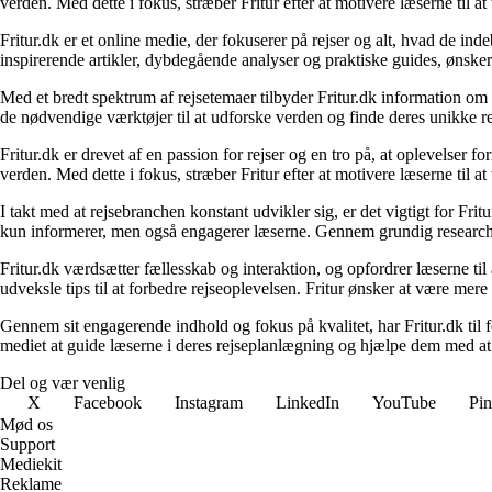
verden. Med dette i fokus, stræber Fritur efter at motivere læserne til a
Fritur.dk er et online medie, der fokuserer på rejser og alt, hvad de i
inspirerende artikler, dybdegående analyser og praktiske guides, ønske
Med et bredt spektrum af rejsetemaer tilbyder Fritur.dk information om d
de nødvendige værktøjer til at udforske verden og finde deres unikke re
Fritur.dk er drevet af en passion for rejser og en tro på, at oplevelser 
verden. Med dette i fokus, stræber Fritur efter at motivere læserne til a
I takt med at rejsebranchen konstant udvikler sig, er det vigtigt for Fr
kun informerer, men også engagerer læserne. Gennem grundig research og
Fritur.dk værdsætter fællesskab og interaktion, og opfordrer læserne til
udveksle tips til at forbedre rejseoplevelsen. Fritur ønsker at være mere
Gennem sit engagerende indhold og fokus på kvalitet, har Fritur.dk til
mediet at guide læserne i deres rejseplanlægning og hjælpe dem med at
Del og vær venlig
X
Facebook
Instagram
LinkedIn
YouTube
Pin
Mød os
Support
Mediekit
Reklame