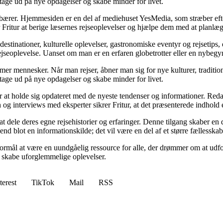
t tage ud på nye opdagelser og skabe minder for livet.
ndebærer. Hjemmesiden er en del af mediehuset YesMedia, som stræber efte
r Fritur at berige læsernes rejseoplevelser og hjælpe dem med at planlæ
estinationer, kulturelle oplevelser, gastronomiske eventyr og rejsetips,
jseoplevelse. Uanset om man er en erfaren globetrotter eller en nybegyn
former mennesker. Når man rejser, åbner man sig for nye kulturer, traditi
t tage ud på nye opdagelser og skabe minder for livet.
itur at holde sig opdateret med de nyeste tendenser og informationer. Red
 interviews med eksperter sikrer Fritur, at det præsenterede indhold er
 at dele deres egne rejsehistorier og erfaringer. Denne tilgang skaber e
 end blot en informationskilde; det vil være en del af et større fællesska
 formål at være en uundgåelig ressource for alle, der drømmer om at udf
 skabe uforglemmelige oplevelser.
terest
TikTok
Mail
RSS