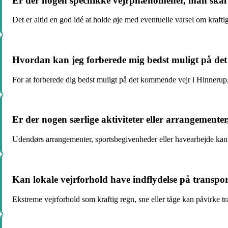
Er der nogen specifikke vejrphænomener, man sk
Det er altid en god idé at holde øje med eventuelle varsel om krafti
Hvordan kan jeg forberede mig bedst muligt på de
For at forberede dig bedst muligt på det kommende vejr i Hinnerup,
Er der nogen særlige aktiviteter eller arrangemente
Udendørs arrangementer, sportsbegivenheder eller havearbejde kan al
Kan lokale vejrforhold have indflydelse på transp
Ekstreme vejrforhold som kraftig regn, sne eller tåge kan påvirke 