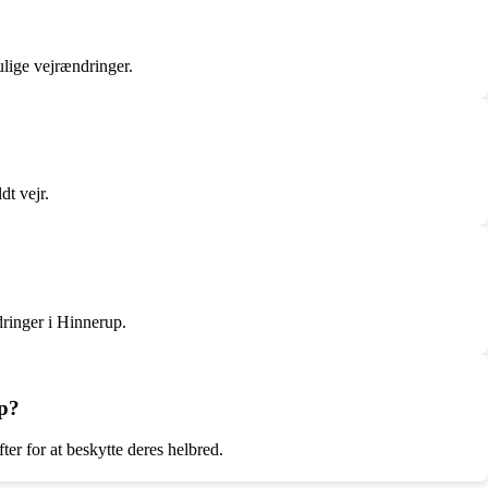
ulige vejrændringer.
dt vejr.
dringer i Hinnerup.
up?
r for at beskytte deres helbred.