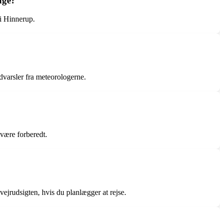
age?
 i Hinnerup.
dvarsler fra meteorologerne.
 være forberedt.
ejrudsigten, hvis du planlægger at rejse.