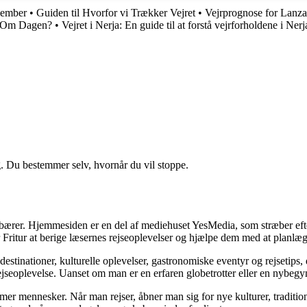
ovember
•
Guiden til Hvorfor vi Trækker Vejret
•
Vejrprognose for Lanza
t Om Dagen?
•
Vejret i Nerja: En guide til at forstå vejrforholdene i Nerj
g. Du bestemmer selv, hvornår du vil stoppe.
ndebærer. Hjemmesiden er en del af mediehuset YesMedia, som stræber efte
r Fritur at berige læsernes rejseoplevelser og hjælpe dem med at planlæ
estinationer, kulturelle oplevelser, gastronomiske eventyr og rejsetips,
jseoplevelse. Uanset om man er en erfaren globetrotter eller en nybegyn
former mennesker. Når man rejser, åbner man sig for nye kulturer, traditi