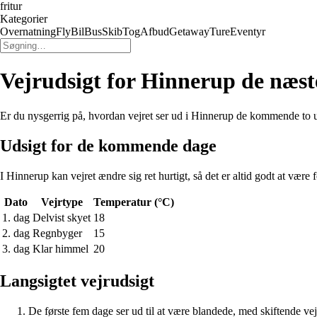
fritur
Kategorier
Overnatning
Fly
Bil
Bus
Skib
Tog
Afbud
Getaway
Ture
Eventyr
Vejrudsigt for Hinnerup de næst
Er du nysgerrig på, hvordan vejret ser ud i Hinnerup de kommende to uge
Udsigt for de kommende dage
I Hinnerup kan vejret ændre sig ret hurtigt, så det er altid godt at vær
Dato
Vejrtype
Temperatur (°C)
1. dag
Delvist skyet
18
2. dag
Regnbyger
15
3. dag
Klar himmel
20
Langsigtet vejrudsigt
De første fem dage ser ud til at være blandede, med skiftende vej