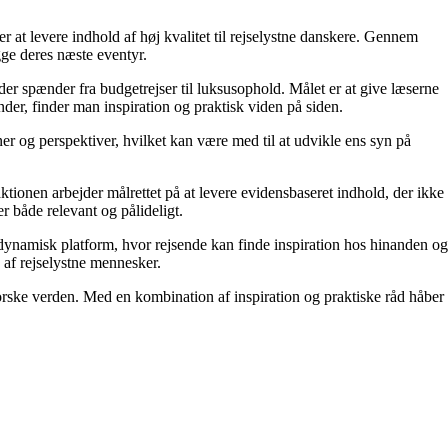
r at levere indhold af høj kvalitet til rejselystne danskere. Gennem
gge deres næste eventyr.
 der spænder fra budgetrejser til luksusophold. Målet er at give læserne
der, finder man inspiration og praktisk viden på siden.
oner og perspektiver, hvilket kan være med til at udvikle ens syn på
aktionen arbejder målrettet på at levere evidensbaseret indhold, der ikke
 både relevant og pålideligt.
n dynamisk platform, hvor rejsende kan finde inspiration hos hinanden og
b af rejselystne mennesker.
orske verden. Med en kombination af inspiration og praktiske råd håber