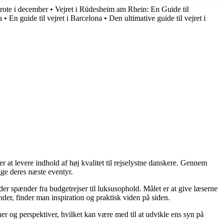
rote i december
•
Vejret i Rüdesheim am Rhein: En Guide til
a
•
En guide til vejret i Barcelona
•
Den ultimative guide til vejret i
r at levere indhold af høj kvalitet til rejselystne danskere. Gennem
gge deres næste eventyr.
 der spænder fra budgetrejser til luksusophold. Målet er at give læserne
der, finder man inspiration og praktisk viden på siden.
oner og perspektiver, hvilket kan være med til at udvikle ens syn på