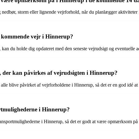
al være opmærksom på i Hinnerup i de kommende 14 d
g nedbør, storm eller lignende vejrforhold, når du planlægger aktiviteter
t kommende vejr i Hinnerup?
 kan du holde dig opdateret med den seneste vejrudsigt og eventuelle a
r, der kan påvirkes af vejrudsigten i Hinnerup?
le blive påvirket af vejrforholdene i Hinnerup, så det er en god idé at
ortmulighederne i Hinnerup?
transportmulighederne i Hinnerup, så det er godt at være opmærksom på v