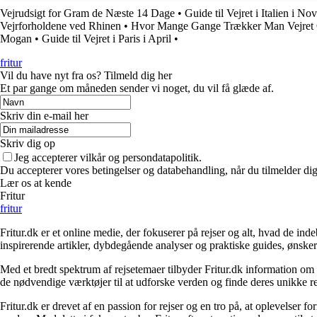
Vejrudsigt for Gram de Næste 14 Dage
•
Guide til Vejret i Italien i N
Vejrforholdene ved Rhinen
•
Hvor Mange Gange Trækker Man Vejre
Mogan
•
Guide til Vejret i Paris i April
•
fritur
Vil du have nyt fra os? Tilmeld dig her
Et par gange om måneden sender vi noget, du vil få glæde af.
Skriv din e-mail her
Skriv dig op
Jeg accepterer vilkår og persondatapolitik.
Du accepterer vores betingelser og databehandling, når du tilmelder di
Lær os at kende
Fritur
fritur
Fritur.dk er et online medie, der fokuserer på rejser og alt, hvad de i
inspirerende artikler, dybdegående analyser og praktiske guides, ønske
Med et bredt spektrum af rejsetemaer tilbyder Fritur.dk information om d
de nødvendige værktøjer til at udforske verden og finde deres unikke re
Fritur.dk er drevet af en passion for rejser og en tro på, at oplevelser 