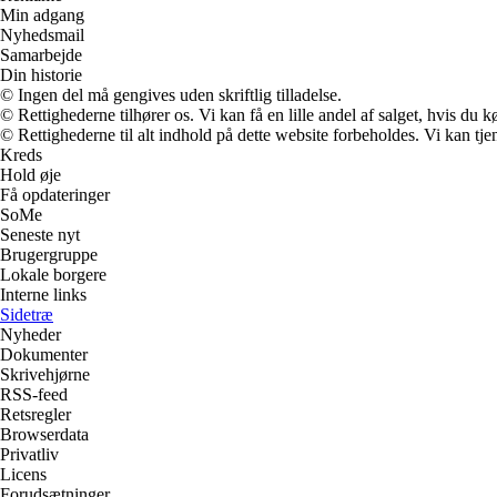
Min adgang
Nyhedsmail
Samarbejde
Din historie
© Ingen del må gengives uden skriftlig tilladelse.
© Rettighederne tilhører os. Vi kan få en lille andel af salget, hvis du
© Rettighederne til alt indhold på dette website forbeholdes. Vi kan t
Kreds
Hold øje
Få opdateringer
SoMe
Seneste nyt
Brugergruppe
Lokale borgere
Interne links
Sidetræ
Nyheder
Dokumenter
Skrivehjørne
RSS-feed
Retsregler
Browserdata
Privatliv
Licens
Forudsætninger