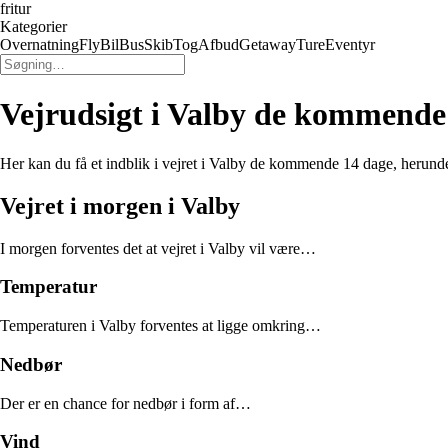
fritur
Kategorier
Overnatning
Fly
Bil
Bus
Skib
Tog
Afbud
Getaway
Ture
Eventyr
Vejrudsigt i Valby de kommende
Her kan du få et indblik i vejret i Valby de kommende 14 dage, herun
Vejret i morgen i Valby
I morgen forventes det at vejret i Valby vil være…
Temperatur
Temperaturen i Valby forventes at ligge omkring…
Nedbør
Der er en chance for nedbør i form af…
Vind