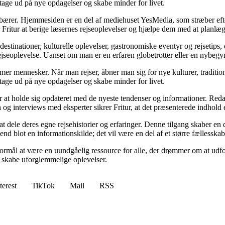
t tage ud på nye opdagelser og skabe minder for livet.
ndebærer. Hjemmesiden er en del af mediehuset YesMedia, som stræber efte
r Fritur at berige læsernes rejseoplevelser og hjælpe dem med at planlæ
estinationer, kulturelle oplevelser, gastronomiske eventyr og rejsetips,
jseoplevelse. Uanset om man er en erfaren globetrotter eller en nybegyn
former mennesker. Når man rejser, åbner man sig for nye kulturer, traditi
t tage ud på nye opdagelser og skabe minder for livet.
itur at holde sig opdateret med de nyeste tendenser og informationer. Red
 interviews med eksperter sikrer Fritur, at det præsenterede indhold er
 at dele deres egne rejsehistorier og erfaringer. Denne tilgang skaber e
 end blot en informationskilde; det vil være en del af et større fællesska
 formål at være en uundgåelig ressource for alle, der drømmer om at udf
 skabe uforglemmelige oplevelser.
terest
TikTok
Mail
RSS