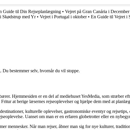
En Guide til Din Rejseplanlægning
•
Vejret på Gran Canária i December
t i Skødstrup med Yr
•
Vejret i Portugal i oktober
•
En Guide til Vejret i
g. Du bestemmer selv, hvornår du vil stoppe.
ndebærer. Hjemmesiden er en del af mediehuset YesMedia, som stræber efte
r Fritur at berige læsernes rejseoplevelser og hjælpe dem med at planlæ
estinationer, kulturelle oplevelser, gastronomiske eventyr og rejsetips,
jseoplevelse. Uanset om man er en erfaren globetrotter eller en nybegyn
former mennesker. Når man rejser, åbner man sig for nye kulturer, traditi