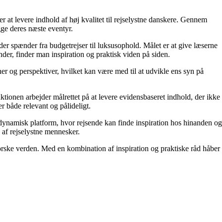
r at levere indhold af høj kvalitet til rejselystne danskere. Gennem
gge deres næste eventyr.
 der spænder fra budgetrejser til luksusophold. Målet er at give læserne
der, finder man inspiration og praktisk viden på siden.
oner og perspektiver, hvilket kan være med til at udvikle ens syn på
aktionen arbejder målrettet på at levere evidensbaseret indhold, der ikke
 både relevant og pålideligt.
n dynamisk platform, hvor rejsende kan finde inspiration hos hinanden og
b af rejselystne mennesker.
orske verden. Med en kombination af inspiration og praktiske råd håber