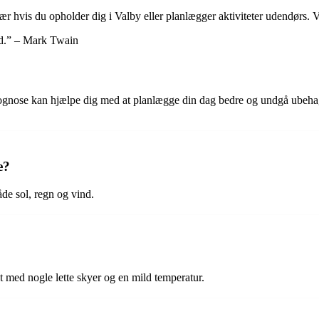
især hvis du opholder dig i Valby eller planlægger aktiviteter udendørs. V
ed.” – Mark Twain
ose kan hjælpe dig med at planlægge din dag bedre og undgå ubehagel
e?
åde sol, regn og vind.
gt med nogle lette skyer og en mild temperatur.