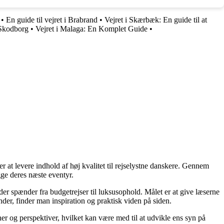
•
En guide til vejret i Brabrand
•
Vejret i Skærbæk: En guide til at
 Skodborg
•
Vejret i Malaga: En Komplet Guide
•
r at levere indhold af høj kvalitet til rejselystne danskere. Gennem
gge deres næste eventyr.
 der spænder fra budgetrejser til luksusophold. Målet er at give læserne
der, finder man inspiration og praktisk viden på siden.
oner og perspektiver, hvilket kan være med til at udvikle ens syn på