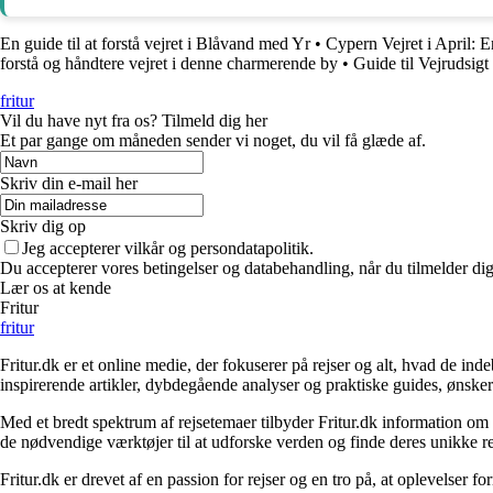
En guide til at forstå vejret i Blåvand med Yr
•
Cypern Vejret i April: 
forstå og håndtere vejret i denne charmerende by
•
Guide til Vejrudsig
fritur
Vil du have nyt fra os? Tilmeld dig her
Et par gange om måneden sender vi noget, du vil få glæde af.
Skriv din e-mail her
Skriv dig op
Jeg accepterer vilkår og persondatapolitik.
Du accepterer vores betingelser og databehandling, når du tilmelder di
Lær os at kende
Fritur
fritur
Fritur.dk er et online medie, der fokuserer på rejser og alt, hvad de i
inspirerende artikler, dybdegående analyser og praktiske guides, ønske
Med et bredt spektrum af rejsetemaer tilbyder Fritur.dk information om d
de nødvendige værktøjer til at udforske verden og finde deres unikke re
Fritur.dk er drevet af en passion for rejser og en tro på, at oplevelser 