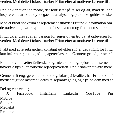
verden. Med dette i fokus, stræber Fritur efter at motivere læserne til a
Fritur.dk er et online medie, der fokuserer på rejser og alt, hvad de i
inspirerende artikler, dybdegående analyser og praktiske guides, ønske
Med et bredt spektrum af rejsetemaer tilbyder Fritur.dk information om d
de nødvendige værktøjer til at udforske verden og finde deres unikke re
Fritur.dk er drevet af en passion for rejser og en tro på, at oplevelser 
verden. Med dette i fokus, stræber Fritur efter at motivere læserne til a
I takt med at rejsebranchen konstant udvikler sig, er det vigtigt for Fr
kun informerer, men også engagerer læserne. Gennem grundig research og
Fritur.dk værdsætter fællesskab og interaktion, og opfordrer læserne til
udveksle tips til at forbedre rejseoplevelsen. Fritur ønsker at være mere
Gennem sit engagerende indhold og fokus på kvalitet, har Fritur.dk til
mediet at guide læserne i deres rejseplanlægning og hjælpe dem med at
Del og vær venlig
X
Facebook
Instagram
LinkedIn
YouTube
Pin
Mød os
Support
Mediekit
Reklame