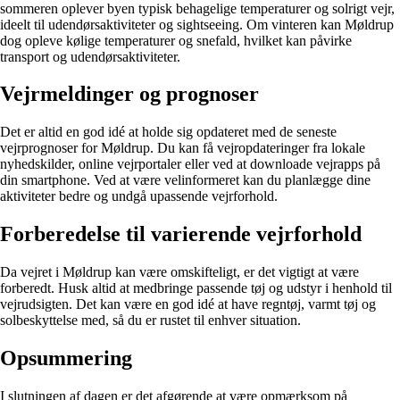
sommeren oplever byen typisk behagelige temperaturer og solrigt vejr,
ideelt til udendørsaktiviteter og sightseeing. Om vinteren kan Møldrup
dog opleve kølige temperaturer og snefald, hvilket kan påvirke
transport og udendørsaktiviteter.
Vejrmeldinger og prognoser
Det er altid en god idé at holde sig opdateret med de seneste
vejrprognoser for Møldrup. Du kan få vejropdateringer fra lokale
nyhedskilder, online vejrportaler eller ved at downloade vejrapps på
din smartphone. Ved at være velinformeret kan du planlægge dine
aktiviteter bedre og undgå upassende vejrforhold.
Forberedelse til varierende vejrforhold
Da vejret i Møldrup kan være omskifteligt, er det vigtigt at være
forberedt. Husk altid at medbringe passende tøj og udstyr i henhold til
vejrudsigten. Det kan være en god idé at have regntøj, varmt tøj og
solbeskyttelse med, så du er rustet til enhver situation.
Opsummering
I slutningen af dagen er det afgørende at være opmærksom på