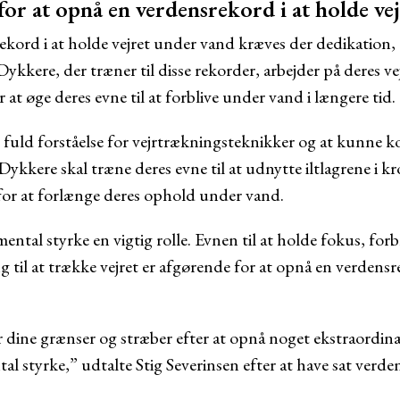
or at opnå en verdensrekord i at holde ve
ekord i at holde vejret under vand kræves der dedikation, 
Dykkere, der træner til disse rekorder, arbejder på deres v
 at øge deres evne til at forblive under vand i længere tid.
en fuld forståelse for vejrtrækningsteknikker og at kunne 
ykkere skal træne deres evne til at udnytte iltlagrene i k
for at forlænge deres ophold under vand.
ental styrke en vigtig rolle. Evnen til at holde fokus, forb
 til at trække vejret er afgørende for at opnå en verdensre
dine grænser og stræber efter at opnå noget ekstraordinæ
al styrke,” udtalte Stig Severinsen efter at have sat verd