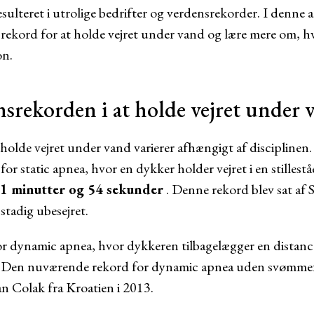
sulteret i utrolige bedrifter og verdensrekorder. I denne ar
kord for at holde vejret under vand og lære mere om, hv
on.
srekorden i at holde vejret under 
holde vejret under vand varierer afhængigt af discipline
 for static apnea, hvor en dykker holder vejret i en stilles
1 minutter og 54 sekunder
. Denne rekord blev sat af S
stadig ubesejret.
for dynamic apnea, hvor dykkeren tilbagelægger en dista
 Den nuværende rekord for dynamic apnea uden svømme
an Colak fra Kroatien i 2013.