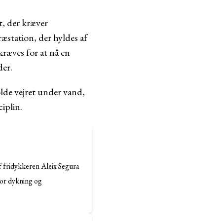
t, der kræver
æstation, der hyldes af
kræves for at nå en
der.
olde vejret under vand,
iplin.
f fridykkeren Aleix Segura
for dykning og