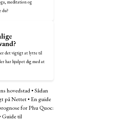
yoga, meditation og
e du?
lige
 vand?
 det vigtigt at lytte til
er har hjulpet dig med at
tiens hovedstad
•
Sådan
gt på Nettet
•
En guide
prognose for Phu Quoc:
•
Guide til