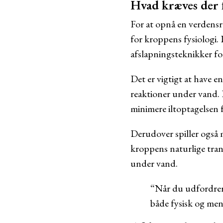
Hvad kræves der f
For at opnå en verdensr
for kroppens fysiologi. 
afslapningsteknikker for
Det er vigtigt at have 
reaktioner under vand. D
minimere iltoptagelsen 
Derudover spiller også m
kroppens naturlige trang
under vand.
“Når du udfordrer 
både fysisk og ment