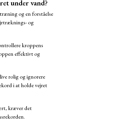
jret under vand?
træning og en forståelse
ejrtræknings- og
kontrollere kroppens
roppen effektivt og
live rolig og ignorere
kord i at holde vejret
rt, kræver det
ensrekorden.