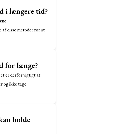
d i længere tid?
ræne
 af disse metoder for at
nd for længe?
et er derfor vigtigt at
r og ikke tage
 kan holde