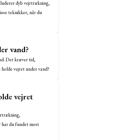
kluderer dyb vejrtrækning,
sse teknikker, når du
der vand?
nd. Det kræver tid,
t holde vejret under vand?
lde vejret
jrtrækning,
r har du fundet mest