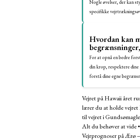
Nogle øvelser, der kan sty
specifikke vejrtrækningsøv
Hvordan kan ma
begrænsninger,
For at opnå en bedre forst
din krop, respektere dine 
forstå dine egne begrænsni
Vejret på Hawaii året r
lærer du at holde vejre
til vejret i Gundsømagle
Alt du behøver at vide
Vejrprognoser på Ærø –