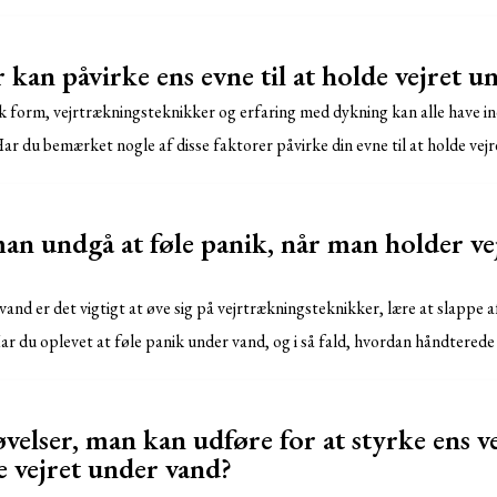
 kan påvirke ens evne til at holde vejret u
k form, vejrtrækningsteknikker og erfaring med dykning kan alle have ind
ar du bemærket nogle af disse faktorer påvirke din evne til at holde vej
n undgå at føle panik, når man holder ve
and er det vigtigt at øve sig på vejrtrækningsteknikker, lære at slappe af
 Har du oplevet at føle panik under vand, og i så fald, hvordan håndterede
øvelser, man kan udføre for at styrke ens 
de vejret under vand?