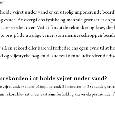
er
holde vejret under vand er en utrolig imponerende bedrif
g evner. At overgå ens fysiske og mentale grænser er en pr
ster verden over. Ved at forstå de teknikker og krav, der 
tte pris på de utrolige evner, som menneskekroppen besid
lå en rekord eller bare vil forbedre ens egen evne til at h
 og viljestyrke nøglen til succes i denne udfordrende disc
srekorden i at holde vejret under vand?
e vejret under vand er på imponerende 24 minutter og 3 sekunder, sat a
enne rekord blev sat under ekstreme forhold og kræver ekspertise inden 