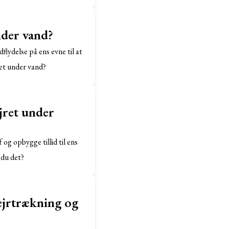
nder vand?
flydelse på ens evne til at
ret under vand?
jret under
 og opbygge tillid til ens
 du det?
vejrtrækning og