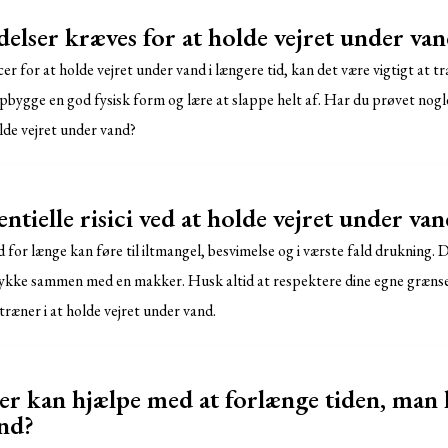
elser kræves for at holde vejret under van
er for at holde vejret under vand i længere tid, kan det være vigtigt at t
pbygge en god fysisk form og lære at slappe helt af. Har du prøvet nogle
olde vejret under vand?
ntielle risici ved at holde vejret under va
 for længe kan føre til iltmangel, besvimelse og i værste fald drukning. D
 dykke sammen med en makker. Husk altid at respektere dine egne grænse
træner i at holde vejret under vand.
er kan hjælpe med at forlænge tiden, man
and?