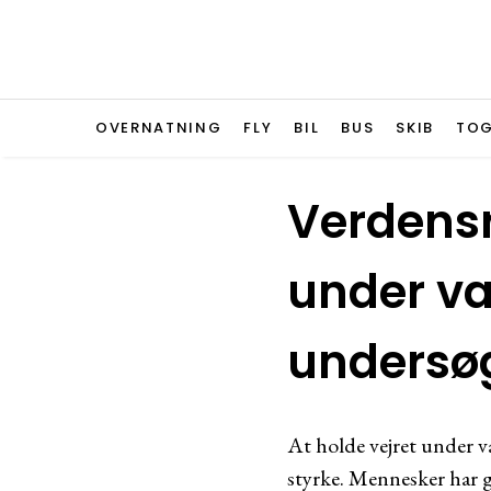
OVERNATNING
FLY
BIL
BUS
SKIB
TO
Verdensr
under v
undersø
At holde vejret under v
styrke. Mennesker har g