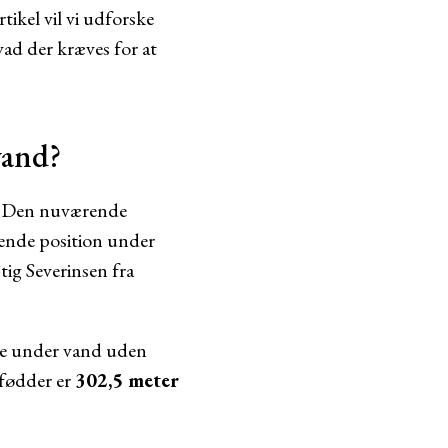
tikel vil vi udforske
ad der kræves for at
vand?
n. Den nuværende
tående position under
tig Severinsen fra
nce under vand uden
fødder er
302,5 meter