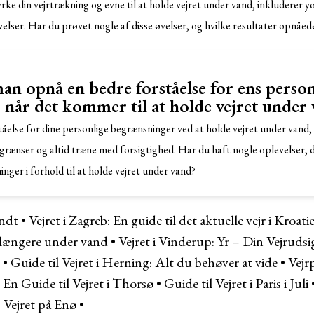
rke din vejrtrækning og evne til at holde vejret under vand, inkluderer 
elser. Har du prøvet nogle af disse øvelser, og hvilke resultater opnåed
n opnå en bedre forståelse for ens person
 når det kommer til at holde vejret under
åelse for dine personlige begrænsninger ved at holde vejret under vand, er
grænser og altid træne med forsigtighed. Har du haft nogle oplevelser, d
nger i forhold til at holde vejret under vand?
undt
•
Vejret i Zagreb: En guide til det aktuelle vejr i Kroa
t længere under vand
•
Vejret i Vinderup: Yr – Din Vejrudsi
•
Guide til Vejret i Herning: Alt du behøver at vide
•
Vejr
•
En Guide til Vejret i Thorsø
•
Guide til Vejret i Paris i Juli
 Vejret på Enø
•