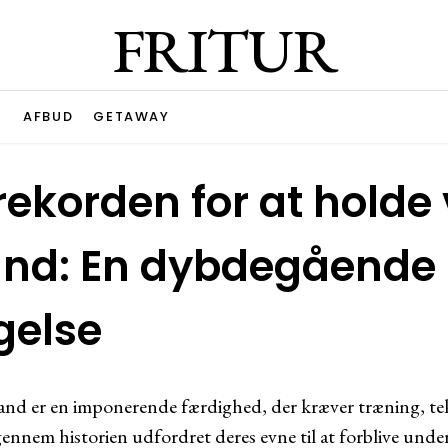
FRITUR
G
AFBUD
GETAWAY
ekorden for at holde 
and: En dybdegående
gelse
and er en imponerende færdighed, der kræver træning, te
ennem historien udfordret deres evne til at forblive unde