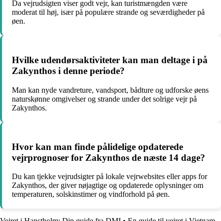
Da vejrudsigten viser godt vejr, kan turistmængden være
moderat til høj, især på populære strande og seværdigheder på
øen.
Hvilke udendørsaktiviteter kan man deltage i på
Zakynthos i denne periode?
Man kan nyde vandreture, vandsport, bådture og udforske øens
naturskønne omgivelser og strande under det solrige vejr på
Zakynthos.
Hvor kan man finde pålidelige opdaterede
vejrprognoser for Zakynthos de næste 14 dage?
Du kan tjekke vejrudsigter på lokale vejrwebsites eller apps for
Zakynthos, der giver nøjagtige og opdaterede oplysninger om
temperaturen, solskinstimer og vindforhold på øen.
Vejret i Hanstholm: Din guide fra DMI
•
En guide til vejret i Vietnam