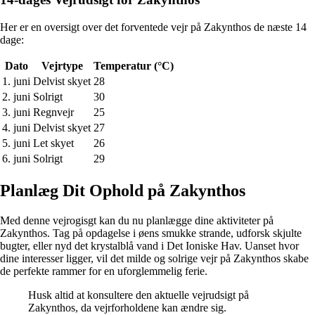
Her er en oversigt over det forventede vejr på Zakynthos de næste 14
dage:
Dato
Vejrtype
Temperatur (°C)
1. juni
Delvist skyet
28
2. juni
Solrigt
30
3. juni
Regnvejr
25
4. juni
Delvist skyet
27
5. juni
Let skyet
26
6. juni
Solrigt
29
Planlæg Dit Ophold på Zakynthos
Med denne vejrogisgt kan du nu planlægge dine aktiviteter på
Zakynthos. Tag på opdagelse i øens smukke strande, udforsk skjulte
bugter, eller nyd det krystalblå vand i Det Ioniske Hav. Uanset hvor
dine interesser ligger, vil det milde og solrige vejr på Zakynthos skabe
de perfekte rammer for en uforglemmelig ferie.
Husk altid at konsultere den aktuelle vejrudsigt på
Zakynthos, da vejrforholdene kan ændre sig.