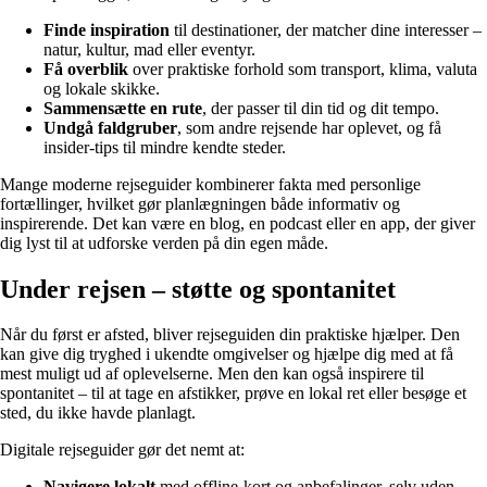
Finde inspiration
til destinationer, der matcher dine interesser –
natur, kultur, mad eller eventyr.
Få overblik
over praktiske forhold som transport, klima, valuta
og lokale skikke.
Sammensætte en rute
, der passer til din tid og dit tempo.
Undgå faldgruber
, som andre rejsende har oplevet, og få
insider-tips til mindre kendte steder.
Mange moderne rejseguider kombinerer fakta med personlige
fortællinger, hvilket gør planlægningen både informativ og
inspirerende. Det kan være en blog, en podcast eller en app, der giver
dig lyst til at udforske verden på din egen måde.
Under rejsen – støtte og spontanitet
Når du først er afsted, bliver rejseguiden din praktiske hjælper. Den
kan give dig tryghed i ukendte omgivelser og hjælpe dig med at få
mest muligt ud af oplevelserne. Men den kan også inspirere til
spontanitet – til at tage en afstikker, prøve en lokal ret eller besøge et
sted, du ikke havde planlagt.
Digitale rejseguider gør det nemt at:
Navigere lokalt
med offline-kort og anbefalinger, selv uden