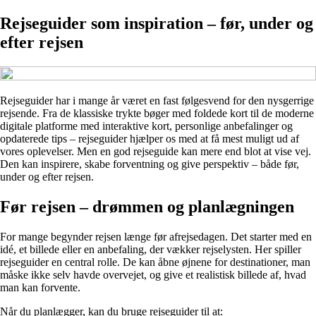
Rejseguider som inspiration – før, under og
efter rejsen
Rejseguider har i mange år været en fast følgesvend for den nysgerrige
rejsende. Fra de klassiske trykte bøger med foldede kort til de moderne
digitale platforme med interaktive kort, personlige anbefalinger og
opdaterede tips – rejseguider hjælper os med at få mest muligt ud af
vores oplevelser. Men en god rejseguide kan mere end blot at vise vej.
Den kan inspirere, skabe forventning og give perspektiv – både før,
under og efter rejsen.
Før rejsen – drømmen og planlægningen
For mange begynder rejsen længe før afrejsedagen. Det starter med en
idé, et billede eller en anbefaling, der vækker rejselysten. Her spiller
rejseguider en central rolle. De kan åbne øjnene for destinationer, man
måske ikke selv havde overvejet, og give et realistisk billede af, hvad
man kan forvente.
Når du planlægger, kan du bruge rejseguider til at: