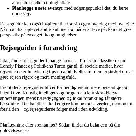
anmeldelse eller et blogindlæg.
Planlægge næste eventyr
med udgangspunkt i det, du lærte
undervejs.
Rejseguider kan også inspirere til at se sin egen hverdag med nye øjne.
Når man har oplevet andre kulturer og måder at leve på, kan det give
perspektiv på ens eget liv og omgivelser.
Rejseguider i forandring
I dag findes rejseguider i mange former – fra trykte klassikere som
Lonely Planet og Politikens Turen går til, til sociale medier, hvor
rejsende deler billeder og tips i realtid. Fælles for dem er ønsket om at
gøre rejsen rigere og mere meningsfuld.
Fremtidens rejseguider bliver formentlig endnu mere personlige og
interaktive. Kunstig intelligens og brugerdata kan skræddersy
anbefalinger, mens bæredygtighed og lokal forankring får større
betydning. Det handler ikke længere kun om at se verden, men om at
forstå den – og rejseguiderne følger med i den udvikling.
Planlægning eller spontanitet? Sådan finder du balancen på din
oplevelsesrejse